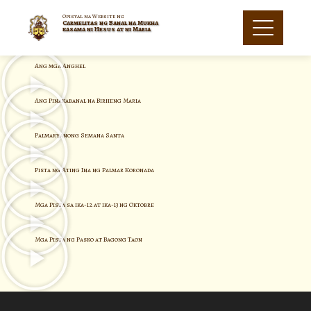
Opisyal na Website ng
Carmelitas ng Banal na Mukha
kasama ni Hesus at ni Maria
Ang mga Anghel
Ang Pinakabanal na Birheng Maria
Palmaryanong Semana Santa
Pista ng Ating Ina ng Palmar Koronada
Mga Pista sa ika-12 at ika-13 ng Oktobre
Mga Pista ng Pasko at Bagong Taon