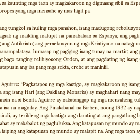
 na sa kaunting mga taon ay magkakaroon ng digmaang sibil sa Esp
propesiyang mga mensahe ay mas higit pa.
ang tungkol sa huling mga panahon, isang madugong rebolusyon s
agsak ng maikling malupit na pamahalaan sa Espanya; ang pagl
g ang Antikristo; ang persekusyon ng mga Kristiyano na natagpu
nanampalataya, lumasap ng pagiging isang tunay na martir; ang
g bago tanging relihiyosong Orden, at ang pagdating ng isan
atapusin ang iba pang mga sekta, erehe at maniniil.
Aguirre: “Pagkatapos ng mga kastigo, ay magkakaroon ng isang
 ang isang Hari (ang Dakilang Monarka) ay maghahari nang may
in na si Benita Aguirre ay nakatanggap ng mga mensaheng tula
 sa isa na magnilay. Ang Pinakabanal na Birhen, noong 1932 ay 
hindi, ay teribleng mga kastigo ang darating at ang pangatlong
ahat ay mababalot ng pagluluksa. Ang katapusan ng mundo ay mal
n isiping ang katapusan ng mundo ay malapit na. Ang mga taon ay