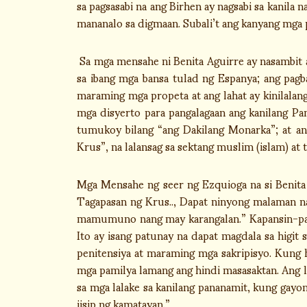
sa pagsasabi na ang Birhen ay nagsabi sa kanila
mananalo sa digmaan. Subali’t ang kanyang mga 
Sa mga mensahe ni Benita Aguirre ay nasambit 
sa ibang mga bansa tulad ng Espanya; ang pagb
maraming mga propeta at ang lahat ay kinilalan
mga disyerto para pangalagaan ang kanilang Pa
tumukoy bilang “ang Dakilang Monarka”; at an
Krus”, na lalansag sa sektang muslim (islam) at t
Mga Mensahe ng seer ng Ezquioga na si Benita 
Tagapasan ng Krus.., Dapat ninyong malaman na
mamumuno nang may karangalan.” Kapansin-pans
Ito ay isang patunay na dapat magdala sa higit
penitensiya at maraming mga sakripisyo. Kung 
mga pamilya lamang ang hindi masasaktan. Ang l
sa mga lalake sa kanilang pananamit, kung gayo
iisip ng kamatayan.”