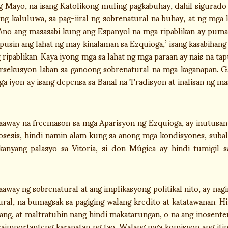
g Mayo, na isang Katolikong muling pagkabuhay, dahil sigurado
ong kaluluwa, sa pag-iiral ng sobrenatural na buhay, at ng m
 Ano ang masasabi kung ang Espanyol na mga ripablikan ay puma
pusin ang lahat ng may kinalaman sa Ezquioga,’ isang kasabihang 
ipablikan. Kaya iyong mga sa lahat ng mga paraan ay nais na ta
rsekusyon laban sa ganoong sobrenatural na mga kaganapan. 
ga iyon ay isang depensa sa Banal na Tradisyon at inalisan ng
kaaway na freemason sa mga Aparisyon ng Ezquioga, ay inutusan 
osesis, hindi namin alam kung sa anong mga kondisyones, subal
anyang palasyo sa Vitoria, si don Múgica ay hindi tumigil 
away ng sobrenatural at ang implikasyong politikal nito, ay na
tural, na bumagsak sa pagiging walang kredito at katatawanan.
ng, at maltratuhin nang hindi makatarungan, o na ang inosenteng
kaimportanteng karapatan ng tao. Walang mga komisyon ang itin