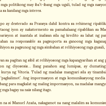
mga politikong may iba’t-ibang mga ugali, tulad ng mga nasyon
 sa kanilang mga interes.
o ay desterado sa Pransya dahil kontra sa rehimeng ripablik
taong iyon ay nakatormento sa pamahalaang ripablikan sa M
risyon at inantala at inalisan sila ng kredito sa lahat ng p
ahan na responsable sa pagsuporta sa ganoong mga kaganapa
ihiyon sa pagsunog ng mga simbahan at relihiyosong mga gusali,
n sa pagitan ng sibil at relihiyosong mga kapangyarihan at ang
yon ng diyosesis… Ilang panahon ang lumipas, ay dumatin
kurya ng Vitoria. Tulad ng madalas mangyari sila ay tinambak
 ‘pagkalimot’. Ang impormasyon at mga komunikasyong media 
bang para magkalat ng maling impormasyon, na madalas mangyari
g mga bagay na nais nilang itago.
 na si Manuel Azaňa, nakagamot na nang malalim sa komunism