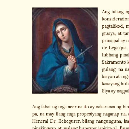
Ang bilang n
konsiderado
pagtalikod, 
grasya, at t
prinsipal ay 
de Legazpia,
lubhang pina
Sakramento k
gulang, na n
bisyon at mga
kasayang buha
Siya ay nagpa
Ang lahat ng mga seer na ito ay nakaranas ng hi
pa, na may ilang mga propesiyang naganap na, 
Heneral Dr. Echeguren bilang nangunguna, isa
pinakinggan at walang bungang ispiritwal. Bu