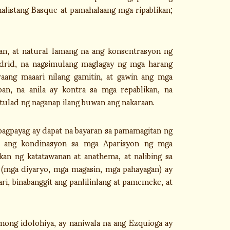
alistang Basque at pamahalaang mga ripablikan;
an, at natural lamang na ang konsentrasyon ng
adrid, na nagsimulang maglagay ng mga harang
araang maaari nilang gamitin, at gawin ang mga
n, na anila ay kontra sa mga repablikan, na
 tulad ng naganap ilang buwan ang nakaraan.
 pagpayag ay dapat na bayaran sa pamamagitan ng
g ang kondinasyon sa mga Aparisyon ng mga
an ng katatawanan at anathema, at nalibing sa
(mga diyaryo, mga magasin, mga pahayagan) ay
, binabanggit ang panlilinlang at pamemeke, at
ong idolohiya, ay naniwala na ang Ezquioga ay