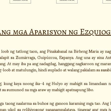
Ang mga Aparisyon ng Ezquiog
loob ng tatlong taon, ang Pinakabanal na Birheng Maria ay nag
alapit sa Zumárraga, Guipúzcoa, Espanya. Ang una ay sina Anto
ulang. At may iba pa ang nadagdag, hanggang nagkaroon ng mar
oob at matulungin, hindi suplado at walang pakialam sa sasabihin
kung kaya noong ika-4 ng Hulyo ay mahigit sa limandaan na
t sa sumunod na mga araw ay mahigit apatnapung libo.
ga taong naalarma sa buhos ng ganoon karaming mga tao. Ang h
pan ukol sa relihiyosong pananampalataya, tinawag ang mga i