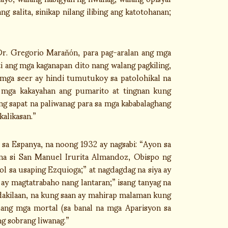
 salita, sinikap nilang ilibing ang katotohanan;
 Dr. Gregorio Maraňόn, para pag-aralan ang mga
i ang mga kaganapan dito nang walang pagkiling,
 mga seer ay hindi tumutukoy sa patolohikal na
 mga kakayahan ang pumarito at tingnan kung
g sapat na paliwanag para sa mga kababalaghang
kalikasan.”
sa Espanya, na noong 1932 ay nagsabi: “Ayon sa
na si San Manuel Irurita Almandoz, Obispo ng
ol sa usaping Ezquioga;” at nagdagdag na siya ay
 ay magtatrabaho nang lantaran;” isang tanyag na
dakilaan, na kung saan ay mahirap malaman kung
bang mga mortal (sa banal na mga Aparisyon sa
g sobrang liwanag.”