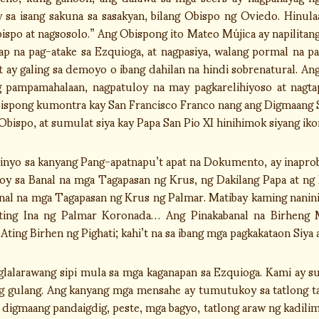
ay sa isang sakuna sa sasakyan, bilang Obispo ng Oviedo. Hinu
spo at nagsosolo.” Ang Obispong ito Mateo Mújica ay napilitang
ap na pag-atake sa Ezquioga, at nagpasiya, walang pormal na p
hat ay galing sa demoyo o ibang dahilan na hindi sobrenatural. 
 pampamahalaan, nagpatuloy na may pagkarelihiyoso at nagta
bispong kumontra kay San Francisco Franco nang ang Digmaang Si
bispo, at sumulat siya kay Papa San Pio XI hinihimok siyang ik
inyo sa kanyang Pang-apatnapu’t apat na Dokumento, ay inaprob
sa Banal na mga Tagapasan ng Krus, ng Dakilang Papa at ng Da
anal na mga Tagapasan ng Krus ng Palmar. Matibay kaming nanini
ting Ina ng Palmar Koronada… Ang Pinakabanal na Birheng M
 Ating Birhen ng Pighati; kahi’t na sa ibang mga pagkakataon Siya a
lalarawang sipi mula sa mga kaganapan sa Ezquioga. Kami ay su
ng gulang. Ang kanyang mga mensahe ay tumutukoy sa tatlong t
 digmaang pandaigdig, peste, mga bagyo, tatlong araw ng kadil