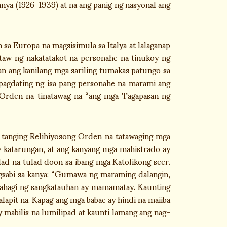
anya (1926-1939) at na ang panig ng nasyonal ang
a Europa na magsisimula sa Italya at lalaganap
itaw ng nakatatakot na personahe na tinukoy ng
an ang kanilang mga sariling tumakas patungo sa
 pagdating ng isa pang personahe na marami ang
g Orden na tinatawag na “ang mga Tagapasan ng
 tanging Relihiyosong Orden na tatawaging mga
 katarungan, at ang kanyang mga mahistrado ay
d na tulad doon sa ibang mga Katolikong seer.
nagsabi sa kanya: “Gumawa ng maraming dalangin,
 bahagi ng sangkatauhan ay mamamatay. Kaunting
apit na. Kapag ang mga babae ay hindi na maiiba
 mabilis na lumilipad at kaunti lamang ang nag-