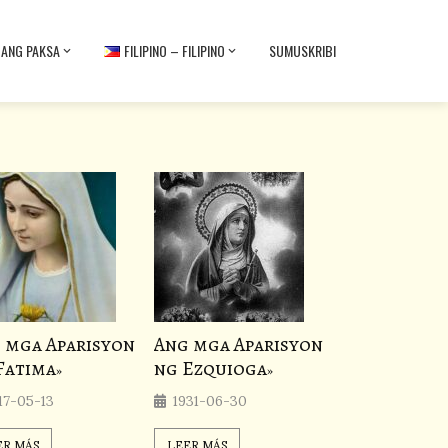
BANG PAKSA
FILIPINO – FILIPINO
SUMUSKRIBI
 mga Aparisyon
Ang mga Aparisyon
Fatima
ng Ezquioga
17-05-13
1931-06-30
ER MÁS
LEER MÁS