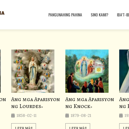
ha
PANGUNAHING PAHINA
SINO KAMI?
IBA’T-I
yon
Ang mga Aparisyon
Ang mga Aparisyon
Ang
ng Lourdes
ng Knock
ng 
1858-02-11
1879-08-21
19
LEER MÁS
LEER MÁS
LE