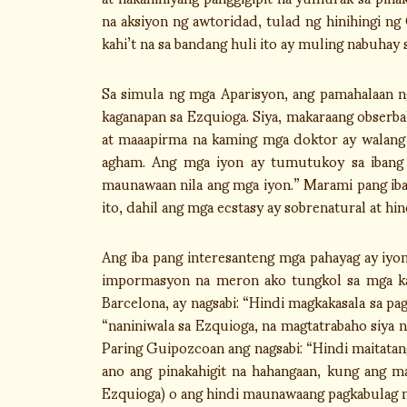
na aksiyon ng awtoridad, tulad ng hinihingi ng 
kahi’t na sa bandang huli ito ay muling nabuhay 
Sa simula ng mga Aparisyon, ang pamahalaan ng
kaganapan sa Ezquioga. Siya, makaraang obserba
at maaapirma na kaming mga doktor ay walang p
agham. Ang mga iyon ay tumutukoy sa ibang 
maunawaan nila ang mga iyon.” Marami pang iba
ito, dahil ang mga ecstasy ay sobrenatural at hi
Ang iba pang interesanteng mga pahayag ay iyo
impormasyon na meron ako tungkol sa mga kag
Barcelona, ay nagsabi: “Hindi magkakasala sa pa
“naniniwala sa Ezquioga, na magtatrabaho siya na
Paring Guipozcoan ang nagsabi: “Hindi maitata
ano ang pinakahigit na hahangaan, kung ang m
Ezquioga) o ang hindi maunawaang pagkabulag ng