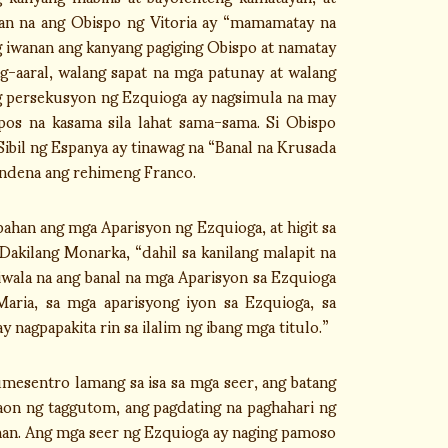
laan na ang Obispo ng Vitoria ay “mamamatay na
 iwanan ang kanyang pagiging Obispo at namatay
ag-aaral, walang sapat na mga patunay at walang
Ang persekusyon ng Ezquioga ay nagsimula na may
pos na kasama sila lahat sama-sama. Si Obispo
bil ng Espanya ay tinawag na “Banal na Krusada
ondena ang rehimeng Franco.
ahan ang mga Aparisyon ng Ezquioga, at higit sa
kilang Monarka, “dahil sa kanilang malapit na
wala na ang banal na mga Aparisyon sa Ezquioga
aria, sa mga aparisyong iyon sa Ezquioga, sa
y nagpapakita rin sa ilalim ng ibang mga titulo.”
mesentro lamang sa isa sa mga seer, ang batang
aon ng taggutom, ang pagdating na paghahari ng
iman. Ang mga seer ng Ezquioga ay naging pamoso