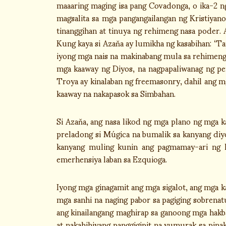
maaaring maging isa pang Covadonga, o ika-2 n
magsalita sa mga pangangailangan ng Kristiyan
tinanggihan at tinuya ng rehimeng nasa poder.
Kung kaya si Azaňa ay lumikha ng kasabihan: ‘Ta
iyong mga nais na makinabang mula sa rehimeng r
mga kaaway ng Diyos, na nagpapaliwanag ng pe
Troya ay kinalaban ng freemasonry, dahil ang m
kaaway na nakapasok sa Simbahan.
Si Azaňa, ang nasa likod ng mga plano ng mga 
preladong si Múgica na bumalik sa kanyang diy
kanyang muling kunin ang pagmamay-ari ng k
emerhensiya laban sa Ezquioga.
Iyong mga ginagamit ang mga sigalot, ang mga ka
mga sanhi na naging pabor sa pagiging sobrena
ang kinailangang maghirap sa ganoong mga hakba
at nakahihiyang panggigipit na yumurak sa pina