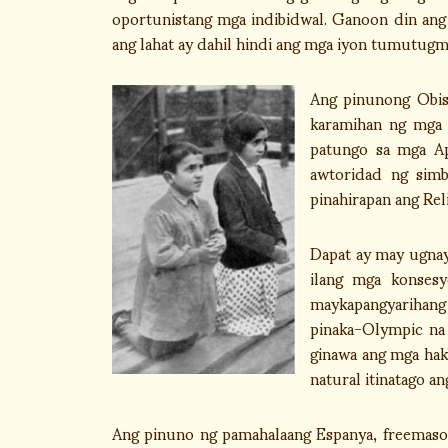
oportunistang mga indibidwal. Ganoon din ang 
ang lahat ay dahil hindi ang mga iyon tumutugma
Ang pinunong Obisp
karamihan ng mga 
patungo sa mga Apa
awtoridad ng simb
pinahirapan ang Rel
Dapat ay may ugnaya
ilang mga konses
maykapangyarihang 
pinaka-Olympic na
ginawa ang mga hak
natural itinatago an
Ang pinuno ng pamahalaang Espanya, freemason