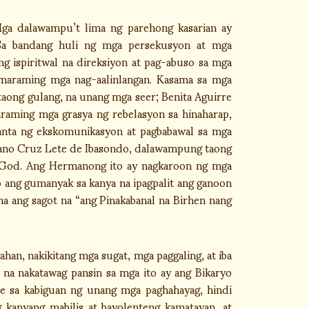
Mga dalawampu’t lima ng parehong kasarian ay
Sa bandang huli ng mga persekusyon at mga
g ispiritwal na direksiyon at pag-abuso sa mga
g maraming mga nag-aalinlangan. Kasama sa mga
2 taong gulang, na unang mga seer; Benita Aguirre
araming mga grasya ng rebelasyon sa hinaharap,
anta ng ekskomunikasyon at pagbabawal sa mga
rmano Cruz Lete de Ibasondo, dalawampung taong
of God. Ang Hermanong ito ay nagkaroon ng mga
ino ang gumanyak sa kanya na ipagpalit ang ganoon
ha ang sagot na “ang Pinakabanal na Birhen nang
han, nakikitang mga sugat, mga paggaling, at iba
 na nakatawag pansin sa mga ito ay ang Bikaryo
le sa kabiguan ng unang mga paghahayag, hindi
 kanyang mabilis at bayolenteng kamatayan, at