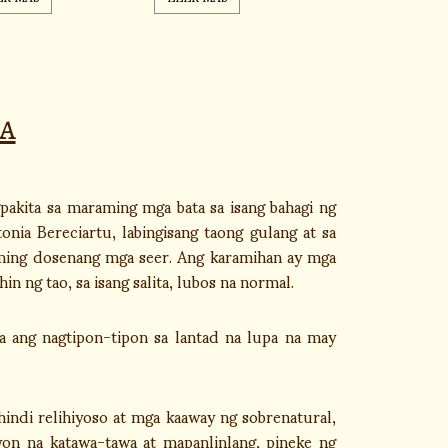
a
pakita sa maraming mga bata sa isang bahagi ng
nia Bereciartu, labingisang taong gulang at sa
aming dosenang mga seer. Ang karamihan ay mga
 ng tao, sa isang salita, lubos na normal.
 ang nagtipon-tipon sa lantad na lupa na may
indi relihiyoso at mga kaaway ng sobrenatural,
yon na katawa-tawa at mapanlinlang, pineke ng