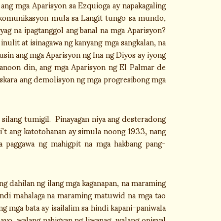
 ang mga Aparisyon sa Ezquioga ay napakagaling
ga komunikasyon mula sa Langit tungo sa mundo,
yag na ipagtanggol ang banal na mga Aparisyon?
inulit at isinagawa ng kanyang mga sangkalan, na
pusin ang mga Aparisyon ng Ina ng Diyos ay iyong
Ganoon din, ang mga Aparisyon ng El Palmar de
 maskara ang demolisyon ng mga progresibong mga
silang tumigil. Pinayagan niya ang desteradong
i’t ang katotohanan ay simula noong 1933, nang
sa paggawa ng mahigpit na mga hakbang pang-
ging dahilan ng ilang mga kaganapan, na maraming
 Hindi mahalaga na maraming matuwid na mga tao
 mga bata ay isailalim sa hindi kapani-paniwala
ayo, walang nabigyan ng liwanag, walang opisyal