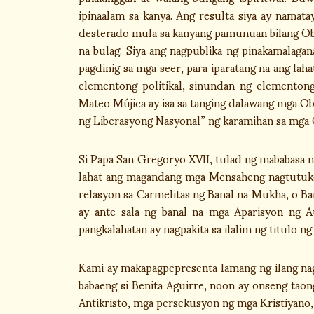
ipinaalam sa kanya. Ang resulta siya ay namat
desterado mula sa kanyang pamunuan bilang Obi
na bulag. Siya ang nagpublika ng pinakamalagan
pagdinig sa mga seer, para iparatang na ang la
elementong politikal, sinundan ng elementong
Mateo Mújica ay isa sa tanging dalawang mga O
ng Liberasyong Nasyonal” ng karamihan sa mga O
Si Papa San Gregoryo XVII, tulad ng mababasa n
lahat ang magandang mga Mensaheng nagtutukoy 
relasyon sa Carmelitas ng Banal na Mukha, o B
ay ante-sala ng banal na mga Aparisyon ng A
pangkalahatan ay nagpakita sa ilalim ng titulo ng
Kami ay makapagpepresenta lamang ng ilang nag
babaeng si Benita Aguirre, noon ay onseng tao
Antikristo, mga persekusyon ng mga Kristiyano,