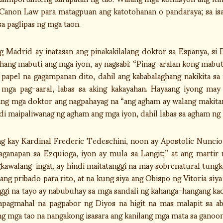
Canon Law para matagpuan ang katotohanan o pandaraya; sa isang
sa paglipas ng mga taon.
 Madrid ay inatasan ang pinakakilalang doktor sa Espanya, si
hang mabuti ang mga iyon, ay nagsabi: “Pinag-aralan kong mabut
apel na gagampanan dito, dahil ang kababalaghang nakikita sa
mga pag-aaral, labas sa aking kakayahan. Hayaang iyong may
ng mga doktor ang nagpahayag na “ang agham ay walang makitan
ndi maipaliwanag ng agham ang mga iyon, dahil labas sa agham ng 
ng kay Kardinal Frederic Tedeschini, noon ay Apostolic Nuncio 
anapan sa Ezquioga, iyon ay mula sa Langit;” at ang martir 
gkawalang-ingat, ay hindi maitatanggi na may sobrenatural tungk
ng pribado para rito, at na kung siya ang Obispo ng Vitoria siya
nggi na tayo ay nabubuhay sa mga sandali ng kahanga-hangang ka
apagmahal na pagpabor ng Diyos na higit na mas malapit sa a
 mga tao na nangakong isasara ang kanilang mga mata sa ganoon