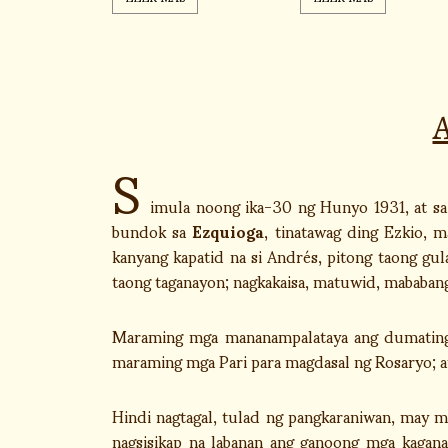
S
imula noong ika-30 ng Hunyo 1931, at sa 
bundok sa
Ezquioga
, tinatawag ding Ezkio, m
kanyang kapatid na si Andrés, pitong taong g
taong taganayon; nagkakaisa, matuwid, mababang-l
Maraming mga mananampalataya ang dumating; 
maraming mga Pari para magdasal ng Rosaryo; a
Hindi nagtagal, tulad ng pangkaraniwan, may m
nagsisikap na labanan ang ganoong mga kagana