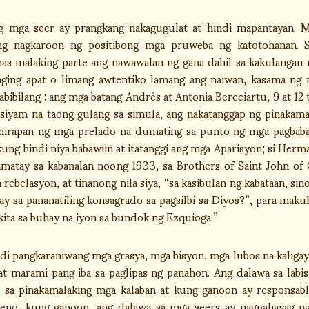
g mga seer ay prangkang nakagugulat at hindi mapantayan. 
ng nagkaroon ng positibong mga pruweba ng katotohanan. 
mas malaking parte ang nawawalan ng gana dahil sa kakulangan n
anging apat o limang awtentiko lamang ang naiwan, kasama n
nabibilang : ang mga batang Andrés at Antonia Bereciartu, 9 at 1
 siyam na taong gulang sa simula, ang nakatanggap ng pinakam
hirapan ng mga prelado na dumating sa punto ng mga pagbab
ung hindi niya babawiin at itatanggi ang mga Aparisyon; si He
amatay sa kabanalan noong 1933, sa Brothers of Saint John 
 rebelasyon, at tinanong nila siya, “sa kasibulan ng kabataan, s
y sa pananatiling konsagrado sa pagsilbi sa Diyos?”, para maku
kita sa buhay na iyon sa bundok ng Ezquioga.”
ndi pangkaraniwang mga grasya, mga bisyon, mga lubos na kaligaya
at marami pang iba sa paglipas ng panahon. Ang dalawa sa labis
 sa pinakamalaking mga kalaban at kung ganoon ay responsab
weno, kung ganoon, ang dalawa sa mga seers ay nagpahayag ng