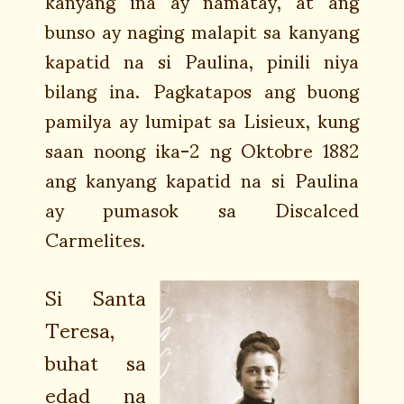
kanyang ina ay namatay, at ang
bunso ay naging malapit sa kanyang
kapatid na si Paulina, pinili niya
bilang ina. Pagkatapos ang buong
pamilya ay lumipat sa Lisieux, kung
saan noong ika-2 ng Oktobre 1882
ang kanyang kapatid na si Paulina
ay pumasok sa Discalced
Carmelites.
Si Santa
Teresa,
buhat sa
edad na