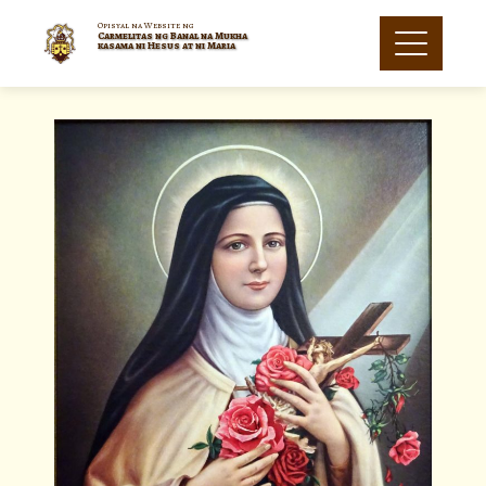
Opisyal na Website ng
Carmelitas ng Banal na Mukha
kasama ni Hesus at ni Maria