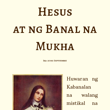
Hesus
at ng Banal na
Mukha
Ika-30 ng Septyembre
Huwaran ng
Kabanalan
na walang
mistikal na