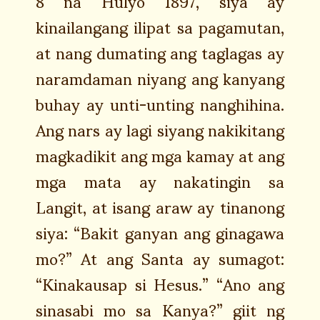
8 na Hulyo 1897, siya ay
kinailangang ilipat sa pagamutan,
at nang dumating ang taglagas ay
naramdaman niyang ang kanyang
buhay ay unti-unting nanghihina.
Ang nars ay lagi siyang nakikitang
magkadikit ang mga kamay at ang
mga mata ay nakatingin sa
Langit, at isang araw ay tinanong
siya: “Bakit ganyan ang ginagawa
mo?” At ang Santa ay sumagot:
“Kinakausap si Hesus.” “Ano ang
sinasabi mo sa Kanya?” giit ng