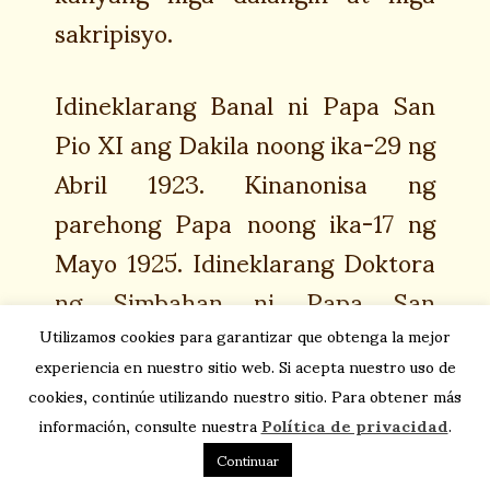
sakripisyo.
Idineklarang Banal ni Papa San
Pio XI ang Dakila noong ika-29 ng
Abril 1923. Kinanonisa ng
parehong Papa noong ika-17 ng
Mayo 1925. Idineklarang Doktora
ng Simbahan ni Papa San
Gregoryo XVII ang Napakadakila
Utilizamos cookies para garantizar que obtenga la mejor
experiencia en nuestro sitio web. Si acepta nuestro uso de
noong ika-7 ng Oktobre 1978.
cookies, continúe utilizando nuestro sitio. Para obtener más
información, consulte nuestra
Política de privacidad
.
Continuar