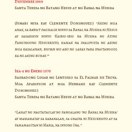
Disyembre 1969
Santa Teresa ng Batang Hesus at ng Banal na Mukha
(Sinabi niya kay Clemente Dominguez:)
“Aking mga
anak, sa bawa’t paghalik ninyo sa Banal na Mukha ni Hesus
ay sasabihin ninyo ‘Kaibig-ibig na Mukha ng Ating
Panginoong Hesukristo, hamak na inalipusta ng aking
mga kasalanan, bigyan mo ako ng lakas para ipagtanggol
ka ng aking buhay.’”
Ika-4 ng Enero 1970
Sagradong Lugar ng Lentisko sa El Palmar de Troya.
Mga Aparisyon at mga Mensahe kay Clemente
Dominguez:)
Santa Teresa ng Batang Hesus at ng Banal na Mukha
“Lahat ng nagtataglay ng pangalang ‘ng Banal na Mukha’
ay mamamatay sa kabanalan, sa grasya ni Hesukristo at sa
pamamagitan ni Maria, na inyong Ina.”