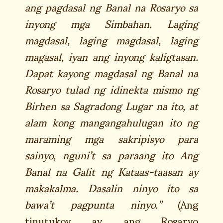
ang pagdasal ng Banal na Rosaryo sa
inyong mga Simbahan. Laging
magdasal, laging magdasal, laging
magasal, iyan ang inyong kaligtasan.
Dapat kayong magdasal ng Banal na
Rosaryo tulad ng idinekta mismo ng
Birhen sa Sagradong Lugar na ito, at
alam kong mangangahulugan ito ng
maraming mga sakripisyo para
sainyo, nguni’t sa paraang ito Ang
Banal na Galit ng Kataas-taasan ay
makakalma. Dasalin ninyo ito sa
bawa’t pagpunta ninyo.”
(Ang
tinutukoy ay ang Rosaryo