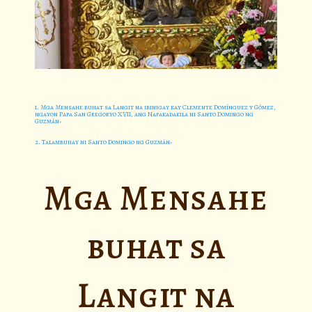
1. Mga Mensahe buhat sa Langit na ibinigay kay Clemente Domínguez y Gómez,
ngayon Papa San Gregoryo XVII, ang Napakadakila ni Santo Domingo ng
Guzmán
2. Talambuhay ni Santo Domingo ng Guzmán
Mga Mensahe
buhat sa
Langit na