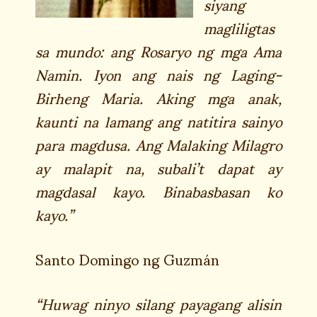
siyang
magliligtas
sa mundo: ang Rosaryo ng mga Ama
Namin. Iyon ang nais ng Laging-
Birheng Maria. Aking mga anak,
kaunti na lamang ang natitira sainyo
para magdusa. Ang Malaking Milagro
ay malapit na, subali’t dapat ay
magdasal kayo. Binabasbasan ko
kayo.”
Santo Domingo ng Guzmán
“Huwag ninyo silang payagang alisin