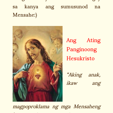
sa kanya ang sumusunod na
Mensahe:)
Ang Ating
Panginoong
Hesukristo
“Aking anak,
ikaw ang
magpoproklama ng mga Mensaheng