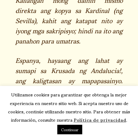
direkta ang kopya sa Kardinal (ng
Sevilla), kahit ang katapat nito ay
iyong mga sakripisyo; hindi na ito ang
panahon para umatras.
Espanya, hayaang ang lahat ay
sumapi sa Krusada ng Andalucia!,
ang kaligtasan ay mapapasainyo.
Dasalin ninyo ang Rosaryo ng mga
Utilizamos cookies para garantizar que obtenga la mejor
Ama Namin. Gawin ang Viacrucis sa
experiencia en nuestro sitio web. Si acepta nuestro uso de
harap ng kaibig-big na Mukha ng
cookies, continúe utilizando nuestro sitio. Para obtener más
Panginoon. Magkumonyon tuwing
información, consulte nuestra
Política de privacidad
.
unang Huwebes ng bawa’t buwan,
Continuar