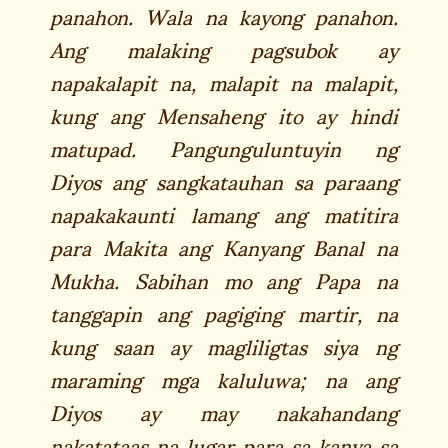
panahon. Wala na kayong panahon.
Ang malaking pagsubok ay
napakalapit na, malapit na malapit,
kung ang Mensaheng ito ay hindi
matupad. Pangunguluntuyin ng
Diyos ang sangkatauhan sa paraang
napakakaunti lamang ang matitira
para Makita ang Kanyang Banal na
Mukha. Sabihan mo ang Papa na
tanggapin ang pagiging martir, na
kung saan ay magliligtas siya ng
maraming mga kaluluwa; na ang
Diyos ay may nakahandang
nakatataas na lugar para sa kanya sa