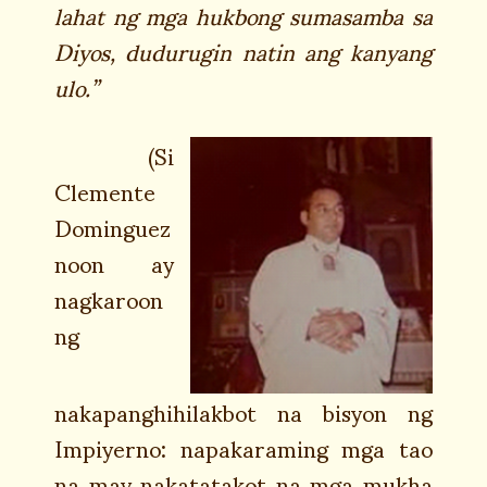
lahat ng mga hukbong sumasamba sa
Diyos, dudurugin natin ang kanyang
ulo.”
(Si
Clemente
Dominguez
noon ay
nagkaroon
ng
nakapanghihilakbot na bisyon ng
Impiyerno: napakaraming mga tao
na may nakatatakot na mga mukha