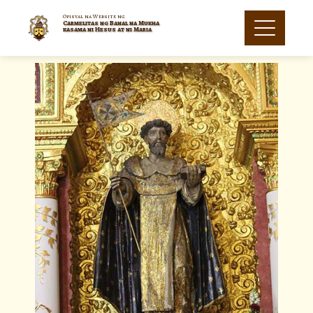
Opisyal na Website ng
Carmelitas ng Banal na Mukha
kasama ni Hesus at ni Maria