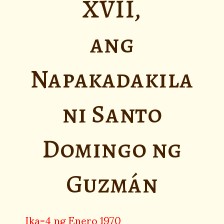
XVII,
ang
Napakadakila
ni Santo
Domingo ng
Guzmán
Ika-4 ng Enero 1970