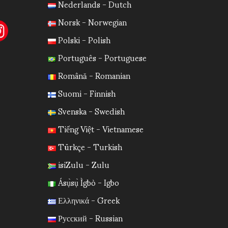
Nederlands - Dutch
Norsk - Norwegian
Polski - Polish
Português - Portuguese
Română - Romanian
Suomi - Finnish
Svenska - Swedish
Tiếng Việt - Vietnamese
Türkçe - Turkish
isiZulu - Zulu
Ásụ̀sụ̀ Ìgbò - Igbo
Ελληνικά - Greek
Русский - Russian