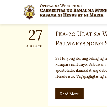
Skip
Opisyal na Website ng
to
Carmelitas ng Banal na Muk
content
kasama ni Hesus at ni Maria
27
Ika-20 Ulat sa 
Palmaryanong 
AUG 2020
Sa Hulyong ito, ang bilang ng
kumpara sa Hunyo. Sa buwan na
apostolado, ikinakalat ang de
Hesukristo, Tagapagligtas ng 
Read More