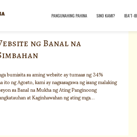
ha
PANGUNAHING PAHINA
SINO KAMI?
IBA’T-I
Website ng Banal na
Simbahan
 mga bumisita sa aming website ay tumaas ng 34%
 ito ng Agosto, kami ay nagsasagawa ng isang malaking
bosyon sa Banal na Mukha ng Ating Panginoong
sangkatauhan at Kaginhawahan ng ating mga…