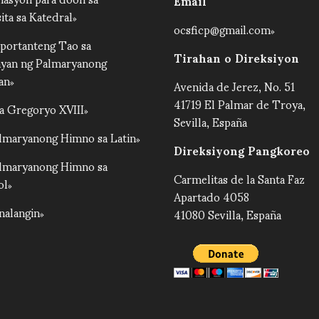
Email
ita sa Katedral
ocsficp@gmail.com
portanteng Tao sa
Tirahan o Direksiyon
ayan ng Palmaryanong
an
Avenida de Jerez, No. 51
41719 El Palmar de Troya,
a Gregoryo XVIII
Sevilla, España
lmaryanong Himno sa Latin
Direksiyong Pangkoreo
lmaryanong Himno sa
Carmelitas de la Santa Faz
ol
Apartado 4058
nalangin
41080 Sevilla, España