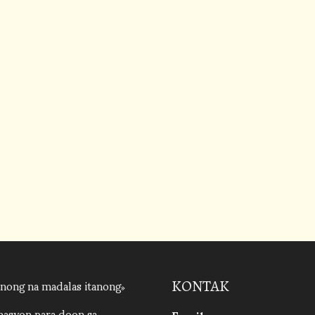
nong na madalas itanong
KONTAK
asyon para doon sa