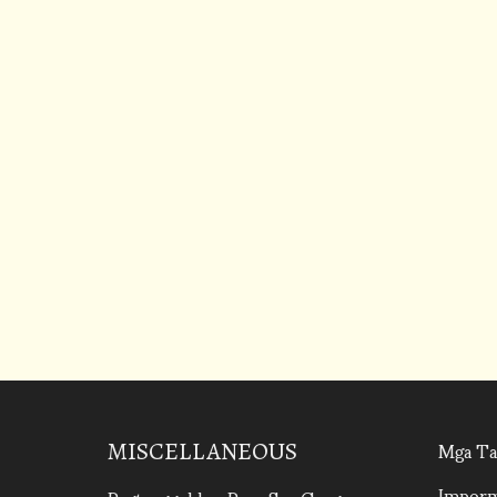
Mga Ta
MISCELLANEOUS
Imporm