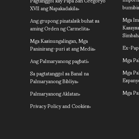
Pagtanggol kay Papa San Gregoryo
bumibis
XVII ang Napakadakila
Mga Im
Ang grupong pinatalsik buhat sa
Kasays
aming Orden ng Carmelita
Simbah
Mga Kasinungalingan, Mga
Ex-Pap
Paninirang-puri at ang Media
Mga Pa
Ang Palmaryanong pagbati
Mga Pa
Sa pagtatanggol sa Banal na
Espany
Palmaryanong Bibliya
Mga Pa
Palmaryanong Aklatan
Privacy Policy and Cookies