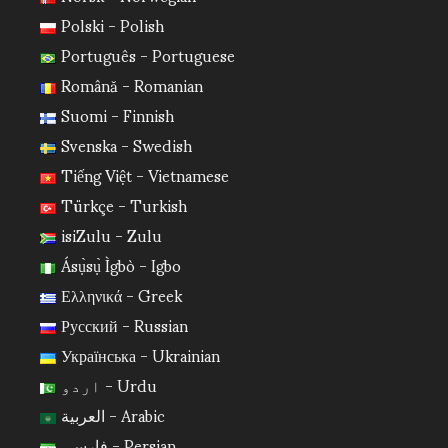
Polski - Polish
Português - Portuguese
Română - Romanian
Suomi - Finnish
Svenska - Swedish
Tiếng Việt - Vietnamese
Türkçe - Turkish
isiZulu - Zulu
Ásụ̀sụ̀ Ìgbò - Igbo
Ελληνικά - Greek
Русский - Russian
Українська - Ukrainian
اردو - Urdu
العربية - Arabic
فارسی - Persian