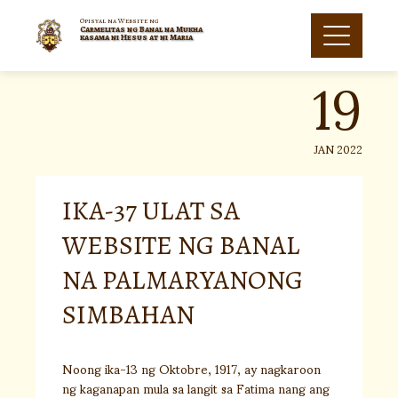
Skip
to
Opisyal na Website ng
Carmelitas ng Banal na Mukha
19
content
kasama ni Hesus at ni Maria
JAN 2022
IKA-37 ULAT SA
WEBSITE NG BANAL
NA PALMARYANONG
SIMBAHAN
Noong ika-13 ng Oktobre, 1917, ay nagkaroon
ng kaganapan mula sa langit sa Fatima nang ang