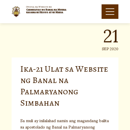
Skip
to
Opisyal na Website ng
Carmelitas ng Banal na Mukha
21
content
kasama ni Hesus at ni Maria
SEP 2020
Ika-21 Ulat sa Website
ng Banal na
Palmaryanong
Simbahan
Sa muli ay inilalahad namin ang magandang balita
sa apostolado ng Banal na Palmaryanong