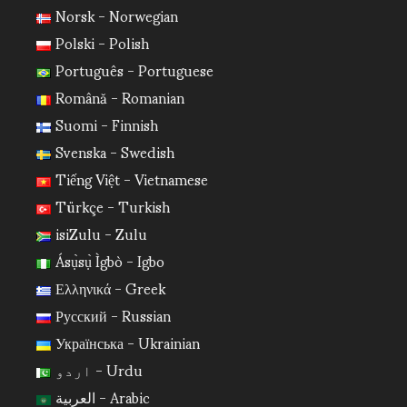
Norsk - Norwegian
Polski - Polish
Português - Portuguese
Română - Romanian
Suomi - Finnish
Svenska - Swedish
Tiếng Việt - Vietnamese
Türkçe - Turkish
isiZulu - Zulu
Ásụ̀sụ̀ Ìgbò - Igbo
Ελληνικά - Greek
Русский - Russian
Українська - Ukrainian
اردو - Urdu
العربية - Arabic