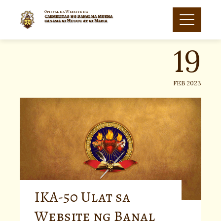
Skip
to
Opisyal na Website ng
Carmelitas ng Banal na Mukha
19
content
kasama ni Hesus at ni Maria
FEB 2023
IKA-50 Ulat sa
Website ng Banal