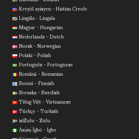
Kreyòl ayisyen - Haitian Creole
Lingála - Lingala
Magyar - Hungarian
Nederlands - Dutch
Norsk - Norwegian
Polski - Polish
Português - Portuguese
Română - Romanian
Suomi - Finnish
Svenska - Swedish
Tiếng Việt - Vietnamese
Türkçe - Turkish
isiZulu - Zulu
Ásụ̀sụ̀ Ìgbò - Igbo
Ελληνικά - Greek