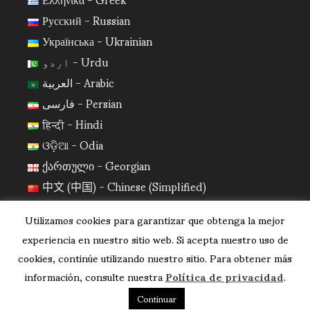
Русский - Russian
Українська - Ukrainian
اردو - Urdu
العربية - Arabic
فارسی - Persian
हिन्दी - Hindi
ଓଡ଼ିଆ - Odia
ქართული - Georgian
中文 (中国) - Chinese (Simplified)
日本語 - Japanese
Utilizamos cookies para garantizar que obtenga la mejor
한국어 - Korean
experiencia en nuestro sitio web. Si acepta nuestro uso de
cookies, continúe utilizando nuestro sitio. Para obtener más
información, consulte nuestra
Política de privacidad
.
Continuar