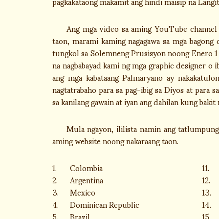
pagkakataong makamit ang hindi maisip na Langit
Ang mga video sa aming YouTube channel ay 
taon, marami kaming nagagawa sa mga bagong ch
tungkol sa Solemneng Prusisyon noong Enero 1 a
na nagbabayad kami ng mga graphic designer o i
ang mga kabataang Palmaryano ay nakakatulon
nagtatrabaho para sa pag-ibig sa Diyos at para 
sa kanilang gawain at iyan ang dahilan kung baki
Mula ngayon, ililista namin ang tatlumpung b
aming website noong nakaraang taon.
1.
Colombia
11.
2.
Argentina
12.
3.
Mexico
13.
4.
Dominican Republic
14.
5.
Brazil
15.