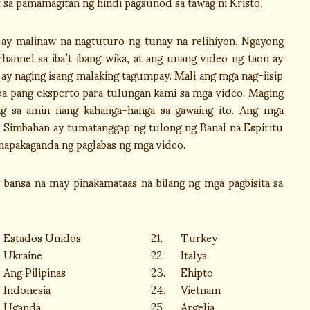
 sa pamamagitan ng hindi pagsunod sa tawag ni Kristo.
malinaw na nagtuturo ng tunay na relihiyon. Ngayong
annel sa iba’t ibang wika, at ang unang video ng taon ay
y naging isang malaking tagumpay. Mali ang mga nag-iisip
ba pang eksperto para tulungan kami sa mga video. Maging
g sa amin nang kahanga-hanga sa gawaing ito. Ang mga
sa Simbahan ay tumatanggap ng tulong ng Banal na Espiritu
t napakaganda ng paglabas ng mga video.
ansa na may pinakamataas na bilang ng mga pagbisita sa
Estados Unidos
21.
Turkey
Ukraine
22.
Italya
Ang Pilipinas
23.
Ehipto
Indonesia
24.
Vietnam
Uganda
25.
Argelia