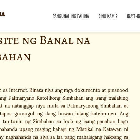
ha
PANGUNAHING PAHINA
SINO KAMI?
IBA’T-I
site ng Banal na
bahan
te sa Internet. Binasa niya ang mga dokumento at pinanood
ang Palmaryano Katolikong Simbahan ang isang malaking
lat na natanggap niya mula sa Palmaryanong Simbahan at
atapos gumugol ng ilang buwan bilang katehumen. Ang
 tuntunin ng Simbahan sa loob ng isang panahon bago
hahanda upang maging bahagi ng Mistikal na Katawan ni
ay naghahanda na siya sa isa pang mahalagang hakbang sa