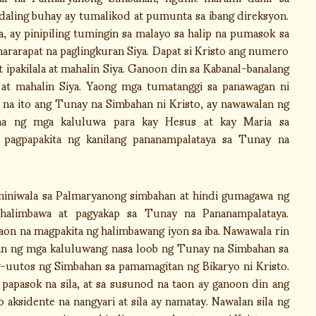
adaling buhay ay tumalikod at pumunta sa ibang direksyon.
a, ay pinipiling tumingin sa malayo sa halip na pumasok sa
nararapat na paglingkuran Siya. Dapat si Kristo ang numero
t ipakilala at mahalin Siya. Ganoon din sa Kabanal-banalang
la at mahalin Siya. Yaong mga tumatanggi sa panawagan ni
 na ito ang Tunay na Simbahan ni Kristo, ay nawawalan ng
uha ng mga kaluluwa para kay Hesus at kay Maria sa
 pagpapakita ng kanilang pananampalataya sa Tunay na
niwala sa Palmaryanong simbahan at hindi gumagawa ng
alimbawa at pagyakap sa Tunay na Pananampalataya.
aon na magpakita ng halimbawang iyon sa iba. Nawawala rin
asan ng mga kaluluwang nasa loob ng Tunay na Simbahan sa
-uutos ng Simbahan sa pamamagitan ng Bikaryo ni Kristo.
papasok na sila, at sa susunod na taon ay ganoon din ang
 aksidente na nangyari at sila ay namatay. Nawalan sila ng