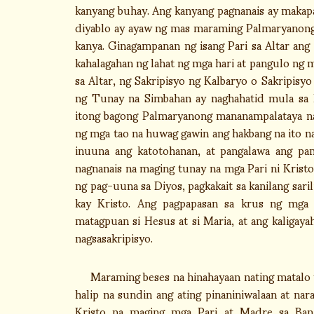
kanyang buhay. Ang kanyang pagnanais ay maka
diyablo ay ayaw ng mas maraming Palmaryanong 
kanya. Ginagampanan ng isang Pari sa Altar ang
kahalagahan ng lahat ng mga hari at pangulo ng m
sa Altar, ng Sakripisyo ng Kalbaryo o Sakripisy
ng Tunay na Simbahan ay naghahatid mula sa 
itong bagong Palmaryanong mananampalataya na
ng mga tao na huwag gawin ang hakbang na ito na
inuuna ang katotohanan, at pangalawa ang pami
nagnanais na maging tunay na mga Pari ni Kris
ng pag-uuna sa Diyos, pagkakait sa kanilang saril
kay Kristo. Ang pagpapasan sa krus ng mga
matagpuan si Hesus at si Maria, at ang kaligaya
nagsasakripisyo.
Maraming beses na hinahayaan nating matalo tay
halip na sundin ang ating pinaniniwalaan at n
Kristo na maging mga Pari at Madre sa Ban