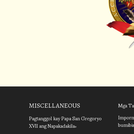
Mga Ta
MISCELLANEOUS
Imporm
Pagtanggol kay Papa San Gregoryo
bumibis
XVII ang Napakadakila