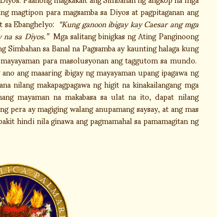
ing magtipon para magsamba sa Diyos at pagpitaganan ang
at sa Ebanghelyo:
“Kung ganoon ibigay kay Caesar ang mga
y na sa Diyos.”
Mga salitang binigkas ng Ating Panginoong
ng Simbahan sa Banal na Pagsamba ay kaunting halaga kung
ng mayayaman para masolusyonan ang taggutom sa mundo.
ano ang maaaring ibigay ng mayayaman upang ipagawa ng
ana nilang makapagpagawa ng higit na kinakailangang mga
ang mayaman na makabasa sa ulat na ito, dapat nilang
ang pera ay magiging walang anupamang saysay, at ang mas
 bakit hindi nila ginawa ang pagmamahal sa pamamagitan ng