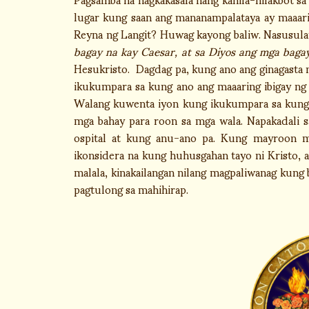
lugar kung saan ang mananampalataya ay maaar
Reyna ng Langit? Huwag kayong baliw. Nasusul
bagay na kay Caesar, at sa Diyos ang mga baga
Hesukristo. Dagdag pa, kung ano ang ginagasta 
ikukumpara sa kung ano ang maaaring ibigay 
Walang kuwenta iyon kung ikukumpara sa kung 
mga bahay para roon sa mga wala. Napakadali s
ospital at kung anu-ano pa. Kung mayroon m
ikonsidera na kung huhusgahan tayo ni Kristo, 
malala, kinakailangan nilang magpaliwanag kung
pagtulong sa mahihirap.