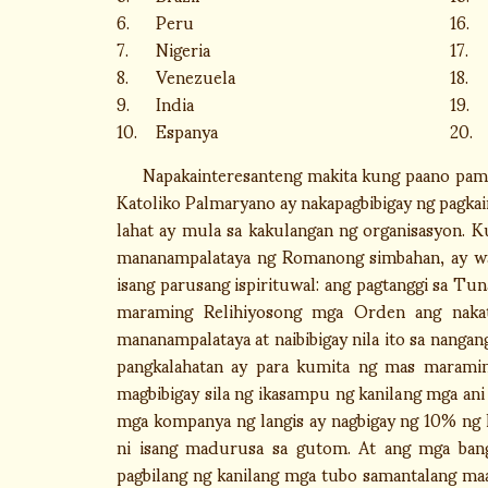
6.
Peru
16.
7.
Nigeria
17.
8.
Venezuela
18.
9.
India
19.
10.
Espanya
20.
Napakainteresanteng makita kung paano pamin
Katoliko Palmaryano ay nakapagbibigay ng pagka
lahat ay mula sa kakulangan ng organisasyon. 
mananampalataya ng Romanong simbahan, ay wa
isang parusang ispirituwal: ang pagtanggi sa Tun
maraming Relihiyosong mga Orden ang nakat
mananampalataya at naibibigay nila ito sa nanga
pangkalahatan ay para kumita ng mas maramin
magbibigay sila ng ikasampu ng kanilang mga an
mga kompanya ng langis ay nagbigay ng 10% ng 
ni isang madurusa sa gutom. At ang mga bangk
pagbilang ng kanilang mga tubo samantalang ma