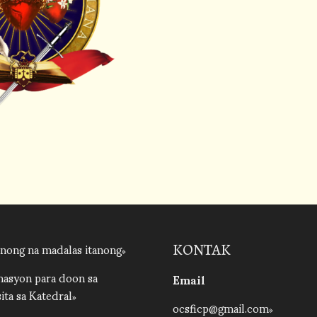
nong na madalas itanong
KONTAK
asyon para doon sa
Email
ita sa Katedral
ocsficp@gmail.com