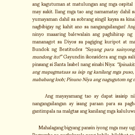
ang kagutuman at matulungan ang mga ospital 
may sakit. Ilang mga tao ang namamatay dahil
yumayaman dahil sa sobrang singil kaysa sa kin
nagbibigay ng kahit ano sa nangangailangan! An
ninyo maaaring balewalain ang paghihirap ng
mananagot sa Diyos sa pagiging kuripot at ma
Bundok ng Beatitudes
“Sayang para sainyon
mundong ito!”
Gayundin ikonsidera ang mga sali
pinsang si Santa Isabel nang sinabi Niya:
“Ipinaki
ang mapagmataas sa isip ng kanilang mga puso,
mababang loob; Pinuno Niya ang nagugutom ng m
Ang mayayamang tao ay dapat isaisip nila
nangangailangan ay isang paraan para sa pag
gantimpala na malgtas ang kanilang mga kaluluwa
Mahalagang bigyang pansin iyong mga may ugali
Pagsamba na nagkakasala nang kahila-hilakbot s