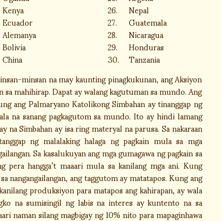
Kenya
26.
Nepal
Ecuador
27.
Guatemala
Alemanya
28.
Nicaragua
Bolivia
29.
Honduras
China
30.
Tanzania
san-minsan na may kaunting pinagkukunan, ang Aksiyon
in sa mahihirap. Dapat ay walang kagutuman sa mundo. Ang
Kung ang Palmaryano Katolikong Simbahan ay tinanggap ng
la na sanang pagkagutom sa mundo. Ito ay hindi lamang
ay na Simbahan ay isa ring materyal na parusa. Sa nakaraan
anggap ng malalaking halaga ng pagkain mula sa mga
ngailangan. Sa kasalukuyan ang mga gumagawa ng pagkain sa
g pera hangga’t maaari mula sa kanilang mga ani. Kung
i sa nangangailangan, ang taggutom ay matatapos. Kung ang
kanilang produksiyon para matapos ang kahirapan, ay wala
o na sumisingil ng labis na interes ay kuntento na sa
aari naman silang magbigay ng 10% nito para mapaginhawa