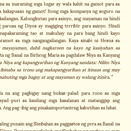
na sa maraming mga lugar ay wala kahit na gamot para sa
 sa kakapusan ng gamot! Itong mga kompanya ng seguro na
akailangan. Kalungkutan para sainyo, ang mayaman na hindi
g parusa ng Diyos ay magiging terrible para sainyo. Hindi
 napakaraming tao at mabuhay na para bang hindi kayo
ramot sa mga nangangailangan. Kaya sinabi ni Hesus sa
g mayayaman, dahil nagkaroon na kayo ng kasiyahan sa
ta ng Banal na Birheng Maria sa pagdalaw Niya sa Kanyang
ta Niya ang kapangyarihan ng Kanyang sandata: Nilito Niya
 ibinaba sa trono ang makapangyarihan at itinaas ang may
abuting mga bagay at ang mayaman ay walang itinira.”
 na ang pagbigay nang bukas-palad para roon sa mga
bayad-puri sa kanilang mga kasalanan at matanggap ang
. Ang pag-ibig ang pinakaimportanteng kabutihan sa lahat.
ng punain ang Simbahan sa paggastos ng pera sa Banal na
a Diyos. Paanong magkakait ang Simbahan ng angkop na mga