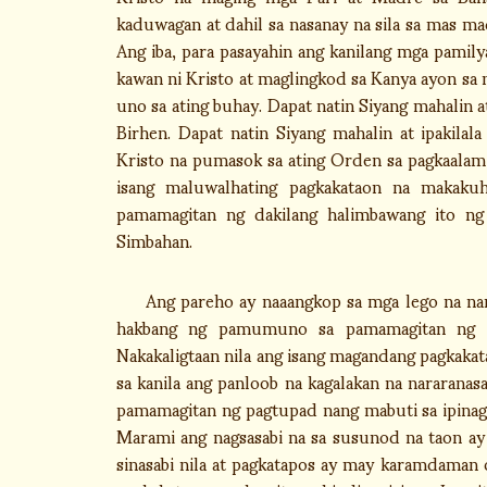
kaduwagan at dahil sa nasanay na sila sa mas m
Ang iba, para pasayahin ang kanilang mga pamily
kawan ni Kristo at maglingkod sa Kanya ayon sa 
uno sa ating buhay. Dapat natin Siyang mahalin a
Birhen. Dapat natin Siyang mahalin at ipakila
Kristo na pumasok sa ating Orden sa pagkaalam
isang maluwalhating pagkakataon na makak
pamamagitan ng dakilang halimbawang ito ng
Simbahan.
Ang pareho ay naaangkop sa mga lego na nani
hakbang ng pamumuno sa pamamagitan ng h
Nakakaligtaan nila ang isang magandang pagkakat
sa kanila ang panloob na kagalakan na nararan
pamamagitan ng pagtupad nang mabuti sa ipinag
Marami ang nagsasabi na sa susunod na taon ay 
sinasabi nila at pagkatapos ay may karamdaman o