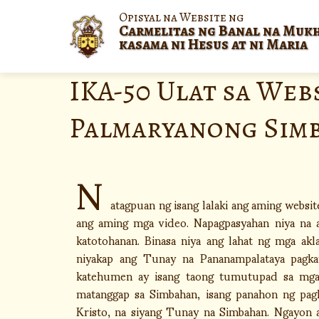
Opisyal na Website ng
Carmelitas ng Banal na Muk
kasama ni Hesus at ni Maria
IKA-50 Ulat sa Web
Palmaryanong Sim
N
atagpuan ng isang lalaki ang aming websi
ang aming mga video. Napagpasyahan niya na 
katotohanan. Binasa niya ang lahat ng mga ak
niyakap ang Tunay na Pananampalataya pagk
katehumen ay isang taong tumutupad sa mga
matanggap sa Simbahan, isang panahon ng pag
Kristo, na siyang Tunay na Simbahan. Ngayon 