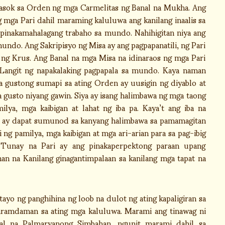
pasok sa Orden ng mga Carmelitas ng Banal na Mukha. Ang
mga Pari dahil maraming kaluluwa ang kanilang inaalis sa
 pinakamahalagang trabaho sa mundo. Nahihigitan niya ang
undo. Ang Sakripisyo ng Misa ay ang pagpapanatili, ng Pari
o ng Krus. Ang Banal na mga Misa na idinaraos ng mga Pari
Langit ng napakalaking pagpapala sa mundo. Kaya naman
 gustong sumapi sa ating Orden ay uusigin ng diyablo at
 gusto niyang gawin. Siya ay isang halimbawa ng mga taong
lya, mga kaibigan at lahat ng iba pa. Kaya’t ang iba na
to ay dapat sumunod sa kanyang halimbawa sa pamamagitan
i ng pamilya, mga kaibigan at mga ari-arian para sa pag-ibig
 Tunay na Pari ay ang pinakaperpektong paraan upang
han na Kanilang ginagantimpalaan sa kanilang mga tapat na
o ng panghihina ng loob na dulot ng ating kapaligiran sa
araramdaman sa ating mga kaluluwa. Marami ang tinawag ni
al na Palmaryanong Simbahan, ngunit marami dahil sa