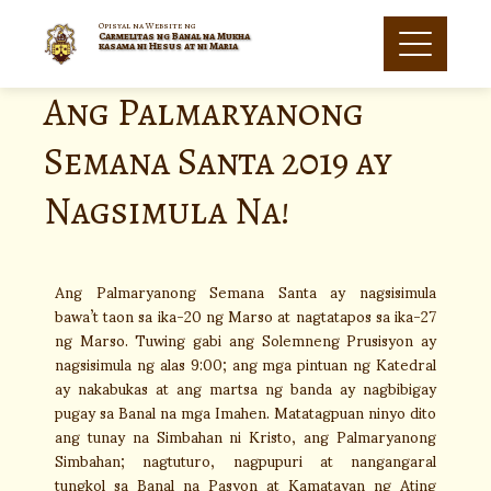
Opisyal na Website ng
Carmelitas ng Banal na Mukha
kasama ni Hesus at ni Maria
Ang Palmaryanong
Semana Santa 2019 ay
Nagsimula Na!
Ang Palmaryanong Semana Santa ay nagsisimula
bawa’t taon sa ika-20 ng Marso at nagtatapos sa ika-27
ng Marso. Tuwing gabi ang Solemneng Prusisyon ay
nagsisimula ng alas 9:00; ang mga pintuan ng Katedral
ay nakabukas at ang martsa ng banda ay nagbibigay
pugay sa Banal na mga Imahen. Matatagpuan ninyo dito
ang tunay na Simbahan ni Kristo, ang Palmaryanong
Simbahan; nagtuturo, nagpupuri at nangangaral
tungkol sa Banal na Pasyon at Kamatayan ng Ating