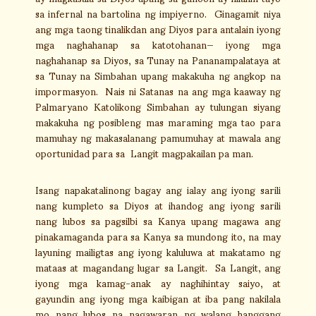
sa infernal na bartolina ng impiyerno. Ginagamit niya
ang mga taong tinalikdan ang Diyos para antalain iyong
mga naghahanap sa katotohanan— iyong mga
naghahanap sa Diyos, sa Tunay na Pananampalataya at
sa Tunay na Simbahan upang makakuha ng angkop na
impormasyon. Nais ni Satanas na ang mga kaaway ng
Palmaryano Katolikong Simbahan ay tulungan siyang
makakuha ng posibleng mas maraming mga tao para
mamuhay ng makasalanang pamumuhay at mawala ang
oportunidad para sa Langit magpakailan pa man.
Isang napakatalinong bagay ang ialay ang iyong sarili
nang kumpleto sa Diyos at ihandog ang iyong sarili
nang lubos sa pagsilbi sa Kanya upang magawa ang
pinakamaganda para sa Kanya sa mundong ito, na may
layuning mailigtas ang iyong kaluluwa at makatamo ng
mataas at magandang lugar sa Langit. Sa Langit, ang
iyong mga kamag-anak ay naghihintay saiyo, at
gayundin ang iyong mga kaibigan at iba pang nakilala
mo nang lubos na nagawaran ng walang hanggang