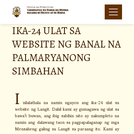
Opisyal na Website ng
Carmelitas ng Banal na Mukha
kasama ni Hesus at ni Maria
IKA-24 ULAT SA
WEBSITE NG BANAL NA
PALMARYANONG
SIMBAHAN
I
nilalathala na namin ngayon ang ika-24 ulat sa
website ng Langit. Dahil kami ay gumagawa ng ulat sa
bawa’t buwan, ang ibig sabihin nito ay nakumpleto na
namin ang dalawang taon sa pagpapalaganap ng mga
Mensaheng galing sa Langit sa paraang ito. Kami ay