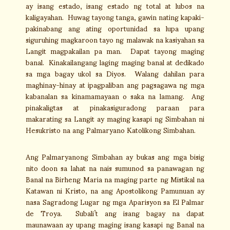
ay isang estado, isang estado ng total at lubos na
kaligayahan. Huwag tayong tanga, gawin nating kapaki-
pakinabang ang ating oportunidad sa lupa upang
siguruhing magkaroon tayo ng malawak na kasiyahan sa
Langit magpakailan pa man. Dapat tayong maging
banal. Kinakailangang laging maging banal at dedikado
sa mga bagay ukol sa Diyos. Walang dahilan para
maghinay-hinay at ipagpaliban ang pagsagawa ng mga
kabanalan sa kinamamayaan o saka na lamang. Ang
pinakaligtas at pinakasiguradong paraan para
makarating sa Langit ay maging kasapi ng Simbahan ni
Hesukristo na ang Palmaryano Katolikong Simbahan.
Ang Palmaryanong Simbahan ay bukas ang mga bisig
nito doon sa lahat na nais sumunod sa panawagan ng
Banal na Birheng Maria na maging parte ng Mistikal na
Katawan ni Kristo, na ang Apostolikong Pamunuan ay
nasa Sagradong Lugar ng mga Aparisyon sa El Palmar
de Troya. Subali’t ang isang bagay na dapat
maunawaan ay upang maging isang kasapi ng Banal na