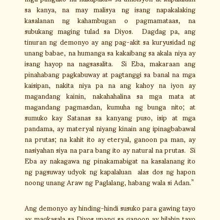
sa kanya, na may malisya ng isang napakalaking
kasalanan ng kahambugan o pagmamataas, na
subukang maging tulad sa Diyos. Dagdag pa, ang
tinuran ng demonyo ay ang pag-akit sa kuryusidad ng
unang babae, na humanga sa kakaibang sa akala niya ay
isang hayop na nagsasalita. Si Eba, makaraan ang
pinahabang pagkabuway at pagtanggi sa banal na mga
kaisipan, nakita niya pa na ang kahoy na iyon ay
magandang kainin, nakahahalina sa mga mata at
magandang pagmasdan, kumuha ng bunga nito; at
sumuko kay Satanas sa kanyang puso, isip at mga
pandama, ay materyal niyang kinain ang ipinagbabawal
na prutas; na kahit ito ay eteryal, ganoon pa man, ay
nasiyahan siya na para bang ito ay natural na prutas. Si
Eba ay nakagawa ng pinakamabigat na kasalanang ito
ng pagsuway udyok ng kapalaluan alas dos ng hapon
noong unang Araw ng Paglalang, habang wala si Adan.”
Ang demonyo ay hinding-hindi susuko para gawing tayo
ay magkasala sa Diyos upang sa ganoon ay hilahin tayo