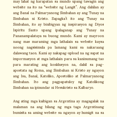
may lahat ng karapatan sa mundo upang tawagin ang
website na ito na “website ng Langit”. Ang dahilan ay
ang Banal na Palmaryanong Simbahan ay ang Tunay na
Simbahan ni Kristo. Sapagka’t ito ang Tunay na
Simbahan, ito ay binibigyan ng inspirasyon ng Diyos
Ispiritu Santo upang ipalaganap ang Tunay na
Pananampalataya sa buong mundo. Kami ay mayroon
nang mas maraming mga lathalain sa website kaysa
noong nagsisimula pa lamang kami sa nakaraang
dalawang taon. Kami ay nakapag-upload na ng sapat na
impormasyon at mga lathalain para sa kaninumang tao
para marating ang konklusyon na, dahil sa pag-
apostata ng Roma, ang Simbahan ni Kristo ay ngayon
ang Isa, Banal, Katoliko, Apostoliko at Palmaryanong
Simbahan. Ito ang pagpapatuloy ng Katolikong
Simbahan na ipinundar ni Hesukristo sa Kalbaryo.
Ang ating mga kaibigan sa Argentina ay magagalak na
malaman na ang bilang ng mga taga Argentinang
bumisita sa aming website sa ngayon ay humigit na sa