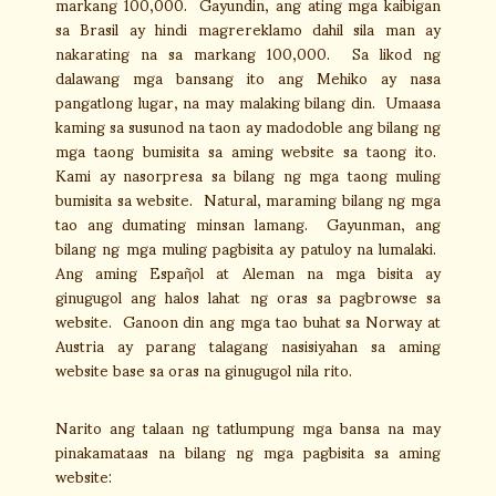
markang 100,000. Gayundin, ang ating mga kaibigan
sa Brasil ay hindi magrereklamo dahil sila man ay
nakarating na sa markang 100,000. Sa likod ng
dalawang mga bansang ito ang Mehiko ay nasa
pangatlong lugar, na may malaking bilang din. Umaasa
kaming sa susunod na taon ay madodoble ang bilang ng
mga taong bumisita sa aming website sa taong ito.
Kami ay nasorpresa sa bilang ng mga taong muling
bumisita sa website. Natural, maraming bilang ng mga
tao ang dumating minsan lamang. Gayunman, ang
bilang ng mga muling pagbisita ay patuloy na lumalaki.
Ang aming Espaῆol at Aleman na mga bisita ay
ginugugol ang halos lahat ng oras sa pagbrowse sa
website. Ganoon din ang mga tao buhat sa Norway at
Austria ay parang talagang nasisiyahan sa aming
website base sa oras na ginugugol nila rito.
Narito ang talaan ng tatlumpung mga bansa na may
pinakamataas na bilang ng mga pagbisita sa aming
website: