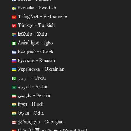
Svenska - Swedish
Tiếng Việt - Vietnamese
Türkçe - Turkish
isiZulu - Zulu
Ásụ̀sụ̀ Ìgbò - Igbo
Ελληνικά - Greek
Русский - Russian
Українська - Ukrainian
اردو - Urdu
العربية - Arabic
فارسی - Persian
हिन्दी - Hindi
ଓଡ଼ିଆ - Odia
ქართული - Georgian
中文 (中国) - Chinese (Simplified)