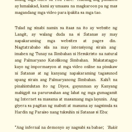
ay lumalakad, kami ay umaasa na magkaroon pa ng mas
magandang mga video para ipakita sa mga tao.
Tulad ng sinabi namin sa itaas na ito ay website ng
Langit, ay walang duda na si Satanas ay may
napakaraming mga websites at pages din.
Nagtatrabaho sila na may intensiyong sirain ang
imahen ng Tunay na Simbahan ni Hesukristo na natural
ang Palmaryano Katolikong Simbahan. Makatatagpo
kayo ng impormasyon at mga video online na pinukaw
ni Satanas at ng kanyang napakaraming tagasunod
upang sirain ang Palmaryanong Simbahan. Kahi’t na
pinahintulutan ito ng Diyos, gayunman ay Kanyang
mahigpit na parurusahan ang lahat ng mga gumagamit
ng Internet sa masama at masamang mga layunin. Ang
giyera sa pagitan ng mabuti at masama ay nagsimula sa
Hardin ng Paraiso nang tuksuhin ni Satanas si Eba:
“Ang infernal na demonyo ay nagsabi sa babae;
‘Bakit