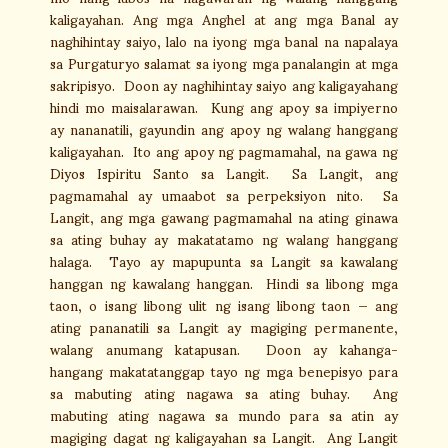
kaligayahan. Ang mga Anghel at ang mga Banal ay
naghihintay saiyo, lalo na iyong mga banal na napalaya
sa Purgaturyo salamat sa iyong mga panalangin at mga
sakripisyo. Doon ay naghihintay saiyo ang kaligayahang
hindi mo maisalarawan. Kung ang apoy sa impiyerno
ay nananatili, gayundin ang apoy ng walang hanggang
kaligayahan. Ito ang apoy ng pagmamahal, na gawa ng
Diyos Ispiritu Santo sa Langit. Sa Langit, ang
pagmamahal ay umaabot sa perpeksiyon nito. Sa
Langit, ang mga gawang pagmamahal na ating ginawa
sa ating buhay ay makatatamo ng walang hanggang
halaga. Tayo ay mapupunta sa Langit sa kawalang
hanggan ng kawalang hanggan. Hindi sa libong mga
taon, o isang libong ulit ng isang libong taon — ang
ating pananatili sa Langit ay magiging permanente,
walang anumang katapusan. Doon ay kahanga-
hangang makatatanggap tayo ng mga benepisyo para
sa mabuting ating nagawa sa ating buhay. Ang
mabuting ating nagawa sa mundo para sa atin ay
magiging dagat ng kaligayahan sa Langit. Ang Langit