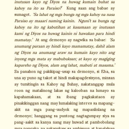
inutusan kayo ng Diyos na huwag
kumain buhat sa
kahoy na ito sa Paraiso?
’ Kung saan ang babae ay
sumagot
. ‘Sa lahat ng mga bunga ng mga kahoy na nasa
Paraiso ay maaari naming kainin. Nguni’t sa bunga ng
kahoy na ito ng kabutihan at kasamaan ay inutusan
kami ng Diyos na huwag kainin ni hawakan para hindi
mamatay.’
At ang demonyo ay nagwika sa babae:
‘Sa
anumang paraan ay hindi kayo mamamatay, dahil alam
ng Diyos na anumang araw na kumain kayo nito ang
inyong mga mata ay mabubuksan; at kayo ay magiging
kapareho ng Diyos, alam ang lahat, mabuti at masama.’
Sa panahon ng pakikipag-usap sa demonyo, si Eba, sa
una ay puno ng takot at hindi makapagdesisyon, minsan
ay tumitingin sa Kahoy ng Buhay, nakatanggap mula
roon ng matalinong lakas ng kalooban na lumayo sa
kapahamakaan, at sa ibang pagkakataon ay
pinakikinggan nang may lumalaking interes sa mapang-
akit na mga pang-uudyok ng mapanlinlang na
demonyo; hanggang sa puntong nagtagumpay siya sa
pang-aakit sa kanya nang may huwad at pambobolang
mga pangako na nakapukaw sa ambisyon at kapalaluan