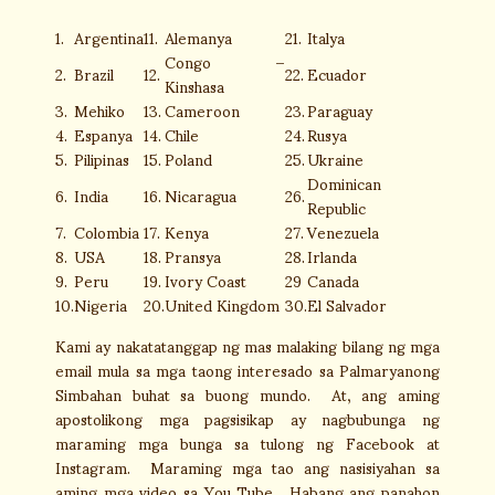
1.
Argentina
11.
Alemanya
21.
Italya
Congo –
2.
Brazil
12.
22.
Ecuador
Kinshasa
3.
Mehiko
13.
Cameroon
23.
Paraguay
4.
Espanya
14.
Chile
24.
Rusya
5.
Pilipinas
15.
Poland
25.
Ukraine
Dominican
6.
India
16.
Nicaragua
26.
Republic
7.
Colombia
17.
Kenya
27.
Venezuela
8.
USA
18.
Pransya
28.
Irlanda
9.
Peru
19.
Ivory Coast
29
Canada
10.
Nigeria
20.
United Kingdom
30.
El Salvador
Kami ay nakatatanggap ng mas malaking bilang ng mga
email mula sa mga taong interesado sa Palmaryanong
Simbahan buhat sa buong mundo. At, ang aming
apostolikong mga pagsisikap ay nagbubunga ng
maraming mga bunga sa tulong ng Facebook at
Instagram. Maraming mga tao ang nasisiyahan sa
aming mga video sa You Tube. Habang ang panahon