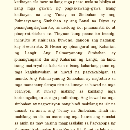
katibayan sila base sa ilang mga prase mula sa bibliya at
ilang mga gawain ng pagkakawang-gawa. Isang
katibayan na ang Tunay na Simbahan ay ang
Palmaryanong Simbahan ay ang Banal na Diyos ay
pinangangalagaan ito, isinusulong ito, pinananatili ito at
pinoprotektahan ito. Tingnan kung paano ito inuusig,
iniinsulto at sinisiraan. Buweno, ganoon ang naganap
kay Hesukristo. Si Hesus ay ipinangaral ang Kaharian
ng Langit. Ang Palmaryanong Simbahan ay
ipinangangaral din ang Kaharian ng Langit, na hindi
isang materyal na kaharian o isang kahariang puno ng
mga kaginhawahan at huwad na pagkakaibigan sa
mundo. Ang Palmaryanong Simbahan ay nagtuturo sa
mga mananampalataya nito na lumayo sa huwad na mga
relihiyon, at huwag makinig sa kanilang mga
kasinungalingan at mga panlilinlang. Ang huwad na mga
simbahan ay nagpetisyon nang hindi mabilang na ulit na
umanib sa amin, ang Tunay na Simbahan. Hindi rin
mabilang na ulit na maraming mga bansa ang sumulat
sa amin na may naising magpasailalim sa Pagkapapa ng
Kanyang Kabanalan Papa Pedro III. Kami ay lubos na