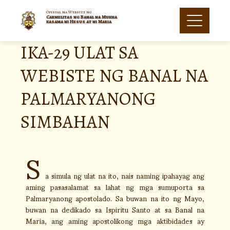
Opisyal na Website ng
Carmelitas ng Banal na Mukha
kasama ni Hesus at ni Maria
IKA-29 ULAT SA
WEBISTE NG BANAL NA
PALMARYANONG
SIMBAHAN
S
a simula ng ulat na ito, nais naming ipahayag ang
aming pasasalamat sa lahat ng mga sumuporta sa
Palmaryanong apostolado. Sa buwan na ito ng Mayo,
buwan na dedikado sa Ispiritu Santo at sa Banal na
Maria, ang aming apostolikong mga aktibidades ay