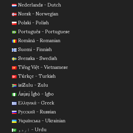
Nederlands - Dutch
Norsk - Norwegian
Polski - Polish
Português - Portuguese
Română - Romanian
Suomi - Finnish
Svenska - Swedish
Tiếng Việt - Vietnamese
Türkçe - Turkish
isiZulu - Zulu
Ásụ̀sụ̀ Ìgbò - Igbo
Ελληνικά - Greek
Русский - Russian
Українська - Ukrainian
اردو - Urdu