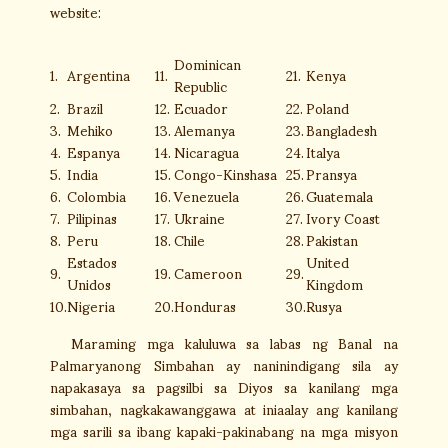
website:
Dominican
1.
Argentina
11.
21.
Kenya
Republic
2.
Brazil
12.
Ecuador
22.
Poland
3.
Mehiko
13.
Alemanya
23.
Bangladesh
4.
Espanya
14.
Nicaragua
24.
Italya
5.
India
15.
Congo-Kinshasa
25.
Pransya
6.
Colombia
16.
Venezuela
26.
Guatemala
7.
Pilipinas
17.
Ukraine
27.
Ivory Coast
8.
Peru
18.
Chile
28.
Pakistan
Estados
United
9.
19.
Cameroon
29.
Unidos
Kingdom
10.
Nigeria
20.
Honduras
30.
Rusya
Maraming mga kaluluwa sa labas ng Banal na
Palmaryanong Simbahan ay naninindigang sila ay
napakasaya sa pagsilbi sa Diyos sa kanilang mga
simbahan, nagkakawanggawa at iniaalay ang kanilang
mga sarili sa ibang kapaki-pakinabang na mga misyon