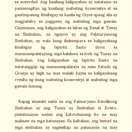
sa sosyedad. Ang kanilang kaligayahan ay natatamo sa
pamamagitan ng kanilang mabuting konsensiya at sa
gantimpalang ibinibigay sa kanila ng Diyos upang sila ay
magpatuloy sa paggawa ng mabuting mga gawain.
Gayunman, ang kaligayahan sa labas ng Banal at Tunay
na Simbahan, na ngayon ay ang Palmaryanong
Simbahan, ay wala kung ikukumpara sa kaligayahang
ibinibigay ng Ispiritu Santo doon sa
mananampalatayang mga kaluluwa sa loob ng Tunay na
Simbahan. Ang kaligayahan ng Ispiritu Santo na
natatanggap ng mananampalataya na nasa Estado ng
Grasya ay higit na mas malaki kaysa sa kaligayahang
resulta ng isang mabuting konsensiya at mabuting mga
gawain lamang.
Kapag sinasabi natin na ang Palmaryano Katolikong
Simbahan ay ang Tunay na Simbahan ni Kristo,
pintutunayan namin ang katotohanang ito na may
malinaw na mga katunayan. Sa kaibahan, ang huwad na
mga simbahan ay nagsisikap na patunayan na may