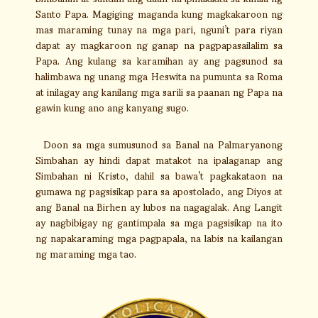
Santo Papa. Magiging maganda kung magkakaroon ng
mas maraming tunay na mga pari, nguni’t para riyan
dapat ay magkaroon ng ganap na pagpapasailalim sa
Papa. Ang kulang sa karamihan ay ang pagsunod sa
halimbawa ng unang mga Heswita na pumunta sa Roma
at inilagay ang kanilang mga sarili sa paanan ng Papa na
gawin kung ano ang kanyang sugo.
Doon sa mga sumusunod sa Banal na Palmaryanong
Simbahan ay hindi dapat matakot na ipalaganap ang
Simbahan ni Kristo, dahil sa bawa’t pagkakataon na
gumawa ng pagsisikap para sa apostolado, ang Diyos at
ang Banal na Birhen ay lubos na nagagalak. Ang Langit
ay nagbibigay ng gantimpala sa mga pagsisikap na ito
ng napakaraming mga pagpapala, na labis na kailangan
ng maraming mga tao.