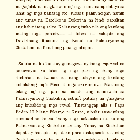
magagalak na magkaroon ng mga mananampalataya sa
lahat ng mga bansang ito, subali’t paninindigan namin
ang tunay na Katolikong Doktrina na hindi papalitan
ang kahi’t isang salita. Kailangang isuko nila ang kanilang
maling mga paniniwala at lubos na yakapin ang
Doktrinang itinuturo ng Banal na Palmaryanong
Simbahan, na Banal ang pinanggalingan.
Sa ulat na ito kami ay gumagawa ng isang espesyal na
panawagan sa lahat ng mga pari ng ibang mga
simbahan na iwanan na nang tuluyan ang kanilang
imbalidong mga Misa at mga seremonya. Maraming
bilang ng mga pari sa mundo ang naniniwala sa
Palmaryanong Simbahan, subali’t patuloy na ginagawa
ang imbalidong mga ritwal. Tinatanggap nila si Papa
Pedro III bilang Bikaryo ni Kristo, subali’t ayaw nilang
sumunod sa kanya. Iyong mga nakaaalam na na ang
Palmaryanong Simbahan ay ang Tunay na Simbahan
dapat ay hanapin ang daan para makapasok sa aming
Simbahan at sundan ang daan na ipinakikita sa kanila ng