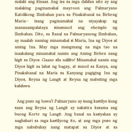
malaki ang itinaas. Ang isa sa mga dahilan nito ay ang
malaking pagmamahal mayroon ang Palmaryano
Katolikong Simbahan para sa Pinakabanal na Birheng
Maria— isang pagmamahal na niyayakap ng
mananampalataya sinusunod ang ehemplo ng
Simbahan. Dito, sa Banal na Palmaryanong Simbahan,
ay maalab naming minamahal si Maria, Ina ng Diyos at
aming Ina. May mga mangmang na mga tao na
inaakalang minamahal namin ang Aming Birhen nang
higit sa Diyos. Gaano sila nalilito! Minamahal namin ang
Diyos higit sa lahat ng bagay, at sunod sa Kanya, ang
Pinakabanal na Maria sa Kanyang pagiging Ina ng
Diyos, Reyna ng Langit at Reyna ng mabuting mga
kaluluwa.
Ang puso ng bawa’t Palmaryano ay isang kastilyo kung
saan ang Reyna ng Langit ay nakatira kasama ang
buong Korte ng Langit. Ang banal na kasiyahan ay
naghahari sa mga kastilyong ito, at ang mga puso ng
mga nabubuhay nang matapat sa Diyos at sa