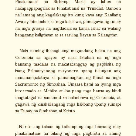
Pinakabanal na Birheng Maria ay lubos na
nakapagpapagalak sa Pinakabanal na Trinidad. Ganoon
na lamang ang kagalakang ito kung kaya ang Kanilang
Awa ay ibinubuhos sa mga kaluluwa, gumagawa ng tunay
na mga grasya na nagdadala sa kanila lahat sa walang
hanggang kaligtasan at sa sariling Bayan sa Kalangitan.
Nais naming ibahagi ang magandang balita na ang
Colombia sa ngayon ay nasa listahan na ng mga
bansang madalas na makatatanggap ng pagbisita ng
isang Palmaryanong misyonero upang tulungan ang
mananampalataya sa pamamagitan ng Banal na mga
Sakramento ng Simbahan. Umaasa kami na iyong mga
interesado sa Mehiko at iba pang mga bansa ay hindi
magtatagal na sumunod sa halimbawa ng Colombia, at
gagawa ng kinakailangang mga hakbang upang sumapi
sa Tunay na Simbahan ni Kristo.
Narito ang talaan ng tatlumpung mga bansang may
pinakamataas na bilang ng mga pagbisita sa aming