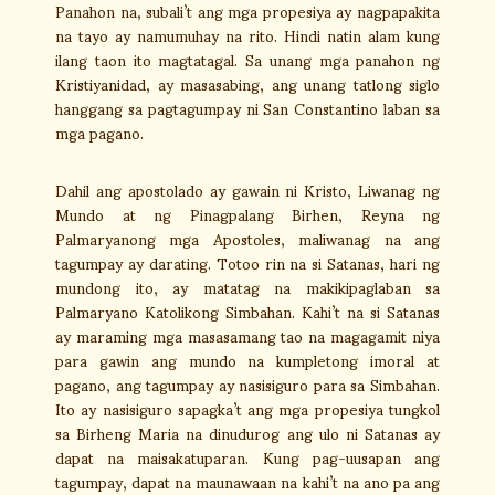
Panahon na, subali’t ang mga propesiya ay nagpapakita
na tayo ay namumuhay na rito. Hindi natin alam kung
ilang taon ito magtatagal. Sa unang mga panahon ng
Kristiyanidad, ay masasabing, ang unang tatlong siglo
hanggang sa pagtagumpay ni San Constantino laban sa
mga pagano.
Dahil ang apostolado ay gawain ni Kristo, Liwanag ng
Mundo at ng Pinagpalang Birhen, Reyna ng
Palmaryanong mga Apostoles, maliwanag na ang
tagumpay ay darating. Totoo rin na si Satanas, hari ng
mundong ito, ay matatag na makikipaglaban sa
Palmaryano Katolikong Simbahan. Kahi’t na si Satanas
ay maraming mga masasamang tao na magagamit niya
para gawin ang mundo na kumpletong imoral at
pagano, ang tagumpay ay nasisiguro para sa Simbahan.
Ito ay nasisiguro sapagka’t ang mga propesiya tungkol
sa Birheng Maria na dinudurog ang ulo ni Satanas ay
dapat na maisakatuparan. Kung pag-uusapan ang
tagumpay, dapat na maunawaan na kahi’t na ano pa ang