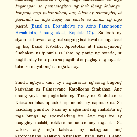
kaganapan sa pamamagitan ng iba’t-ibang kahanga-
hangang mga palatandaan, ang lahat ay namangha; at
gayundin sa mga bagay na sinabi sa kanila ng mga
pastol.
(Banal na Ebanghelyo ng Ating Panginoong
Hesukristo, Unang Aklat, Kapitulo 10)
. Sa loob ng
siyam na buwan, ang mabungang ispiritwal na mga butil
ng Isa, Banal, Katoliko, Apostoliko at Palmaryanong
Simbahan na ipinunla sa lahat ng panig ng mundo, at
naghihintay kami para sa pagsibol at paglago ng mga ito
tulad sa mayabong na mga kahoy.
Simula ngayon kami ay magdaranas ng isang bagong
kasiyahan sa Palmaryano Katolikong Simbahan. Ang
unang yugto sa paglathala ng Tunay na Simbahan ni
Kristo sa lahat ng sulok ng mundo ay naganap na. Sa
madaling panahon kami ay magsisimulang makakita ng
mga bunga ng apostoladong ito. Ang mga ito ay
magiging malaki, nakikita na namin ang mga ito. Sa
wakas, ang mga kaluluwa ay natagpuan ang
katotohanang kanilang hinahanap nang labis. Gaano