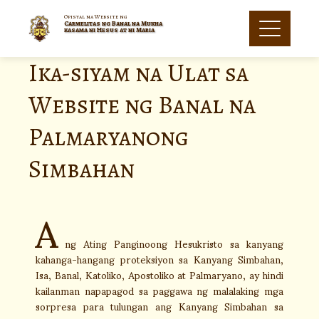
Opisyal na Website ng
Carmelitas ng Banal na Mukha
kasama ni Hesus at ni Maria
Ika-siyam na Ulat sa
Website ng Banal na
Palmaryanong
Simbahan
A
ng Ating Panginoong Hesukristo sa kanyang
kahanga-hangang proteksiyon sa Kanyang Simbahan,
Isa, Banal, Katoliko, Apostoliko at Palmaryano, ay hindi
kailanman napapagod sa paggawa ng malalaking mga
sorpresa para tulungan ang Kanyang Simbahan sa