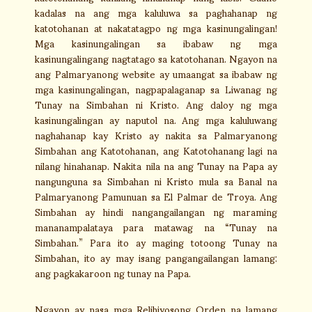
kadalas na ang mga kaluluwa sa paghahanap ng
katotohanan at nakatatagpo ng mga kasinungalingan!
Mga kasinungalingan sa ibabaw ng mga
kasinungalingang nagtatago sa katotohanan. Ngayon na
ang Palmaryanong website ay umaangat sa ibabaw ng
mga kasinungalingan, nagpapalaganap sa Liwanag ng
Tunay na Simbahan ni Kristo. Ang daloy ng mga
kasinungalingan ay naputol na. Ang mga kaluluwang
naghahanap kay Kristo ay nakita sa Palmaryanong
Simbahan ang Katotohanan, ang Katotohanang lagi na
nilang hinahanap. Nakita nila na ang Tunay na Papa ay
nangunguna sa Simbahan ni Kristo mula sa Banal na
Palmaryanong Pamunuan sa El Palmar de Troya. Ang
Simbahan ay hindi nangangailangan ng maraming
mananampalataya para matawag na “Tunay na
Simbahan.” Para ito ay maging totoong Tunay na
Simbahan, ito ay may isang pangangailangan lamang:
ang pagkakaroon ng tunay na Papa.
Ngayon ay nasa mga Relihiyosong Orden na lamang