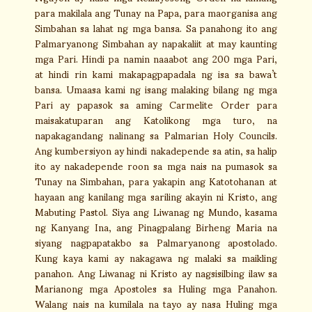
para makilala ang Tunay na Papa, para maorganisa ang
Simbahan sa lahat ng mga bansa. Sa panahong ito ang
Palmaryanong Simbahan ay napakaliit at may kaunting
mga Pari. Hindi pa namin naaabot ang 200 mga Pari,
at hindi rin kami makapagpapadala ng isa sa bawa’t
bansa. Umaasa kami ng isang malaking bilang ng mga
Pari ay papasok sa aming Carmelite Order para
maisakatuparan ang Katolikong mga turo, na
napakagandang nalinang sa Palmarian Holy Councils.
Ang kumbersiyon ay hindi nakadepende sa atin, sa halip
ito ay nakadepende roon sa mga nais na pumasok sa
Tunay na Simbahan, para yakapin ang Katotohanan at
hayaan ang kanilang mga sariling akayin ni Kristo, ang
Mabuting Pastol. Siya ang Liwanag ng Mundo, kasama
ng Kanyang Ina, ang Pinagpalang Birheng Maria na
siyang nagpapatakbo sa Palmaryanong apostolado.
Kung kaya kami ay nakagawa ng malaki sa maikling
panahon. Ang Liwanag ni Kristo ay nagsisilbing ilaw sa
Marianong mga Apostoles sa Huling mga Panahon.
Walang nais na kumilala na tayo ay nasa Huling mga