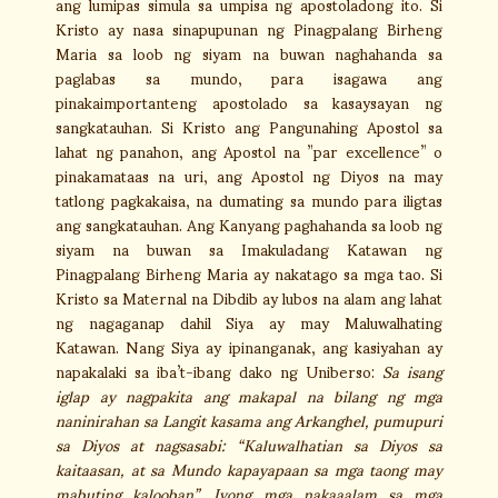
ang lumipas simula sa umpisa ng apostoladong ito. Si
Kristo ay nasa sinapupunan ng Pinagpalang Birheng
Maria sa loob ng siyam na buwan naghahanda sa
paglabas sa mundo, para isagawa ang
pinakaimportanteng apostolado sa kasaysayan ng
sangkatauhan. Si Kristo ang Pangunahing Apostol sa
lahat ng panahon, ang Apostol na ”par excellence” o
pinakamataas na uri, ang Apostol ng Diyos na may
tatlong pagkakaisa, na dumating sa mundo para iligtas
ang sangkatauhan. Ang Kanyang paghahanda sa loob ng
siyam na buwan sa Imakuladang Katawan ng
Pinagpalang Birheng Maria ay nakatago sa mga tao. Si
Kristo sa Maternal na Dibdib ay lubos na alam ang lahat
ng nagaganap dahil Siya ay may Maluwalhating
Katawan. Nang Siya ay ipinanganak, ang kasiyahan ay
napakalaki sa iba’t-ibang dako ng Uniberso:
Sa isang
iglap ay nagpakita ang makapal na bilang ng mga
naninirahan sa Langit kasama ang Arkanghel, pumupuri
sa Diyos at nagsasabi: “Kaluwalhatian sa Diyos sa
kaitaasan, at sa Mundo kapayapaan sa mga taong may
mabuting kalooban”. Iyong mga nakaaalam sa mga