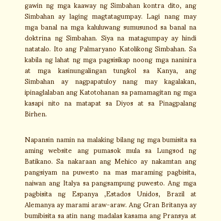
gawin ng mga kaaway ng Simbahan kontra dito, ang
Simbahan ay laging magtatagumpay. Lagi nang may
mga banal na mga kaluluwang sumusunod sa banal na
doktrina ng Simbahan. Siya na matagumpay ay hindi
natatalo. Ito ang Palmaryano Katolikong Simbahan. Sa
kabila ng lahat ng mga pagsisikap noong mga naninira
at mga kasinungalingan tungkol sa Kanya, ang
Simbahan ay nagpapatuloy nang may kagalakan,
ipinaglalaban ang Katotohanan sa pamamagitan ng mga
kasapi nito na matapat sa Diyos at sa Pinagpalang
Birhen.
Napansin namin na malaking bilang ng mga bumisita sa
aming website ang pumasok mula sa Lungsod ng
Batikano. Sa nakaraan ang Mehico ay nakamtan ang
pangsiyam na puwesto na mas maraming pagbisita,
naiwan ang Italya sa pangsampung puwesto. Ang mga
pagbisita ng Espanya ,Estados Unidos, Brazil at
Alemanya ay marami araw-araw. Ang Gran Britanya ay
bumibisita sa atin nang madalas kasama ang Pransya at