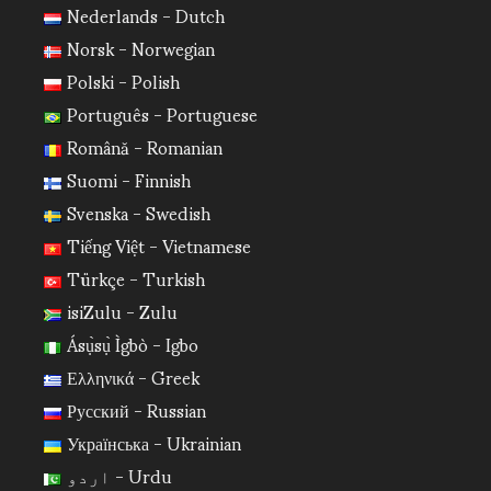
Nederlands - Dutch
Norsk - Norwegian
Polski - Polish
Português - Portuguese
Română - Romanian
Suomi - Finnish
Svenska - Swedish
Tiếng Việt - Vietnamese
Türkçe - Turkish
isiZulu - Zulu
Ásụ̀sụ̀ Ìgbò - Igbo
Ελληνικά - Greek
Русский - Russian
Українська - Ukrainian
اردو - Urdu