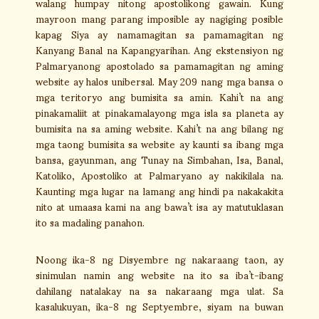
walang humpay nitong apostolikong gawain. Kung
mayroon mang parang imposible ay nagiging posible
kapag Siya ay namamagitan sa pamamagitan ng
Kanyang Banal na Kapangyarihan. Ang ekstensiyon ng
Palmaryanong apostolado sa pamamagitan ng aming
website ay halos unibersal. May 209 nang mga bansa o
mga teritoryo ang bumisita sa amin. Kahi’t na ang
pinakamaliit at pinakamalayong mga isla sa planeta ay
bumisita na sa aming website. Kahi’t na ang bilang ng
mga taong bumisita sa website ay kaunti sa ibang mga
bansa, gayunman, ang Tunay na Simbahan, Isa, Banal,
Katoliko, Apostoliko at Palmaryano ay nakikilala na.
Kaunting mga lugar na lamang ang hindi pa nakakakita
nito at umaasa kami na ang bawa’t isa ay matutuklasan
ito sa madaling panahon.
Noong ika-8 ng Disyembre ng nakaraang taon, ay
sinimulan namin ang website na ito sa iba’t-ibang
dahilang natalakay na sa nakaraang mga ulat. Sa
kasalukuyan, ika-8 ng Septyembre, siyam na buwan