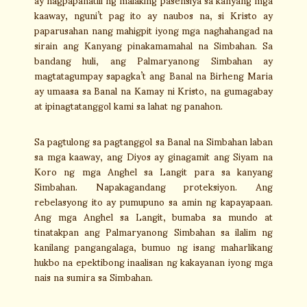
kaaway, nguni’t pag ito ay naubos na, si Kristo ay
paparusahan nang mahigpit iyong mga naghahangad na
sirain ang Kanyang pinakamamahal na Simbahan. Sa
bandang huli, ang Palmaryanong Simbahan ay
magtatagumpay sapagka’t ang Banal na Birheng Maria
ay umaasa sa Banal na Kamay ni Kristo, na gumagabay
at ipinagtatanggol kami sa lahat ng panahon.
Sa pagtulong sa pagtanggol sa Banal na Simbahan laban
sa mga kaaway, ang Diyos ay ginagamit ang Siyam na
Koro ng mga Anghel sa Langit para sa kanyang
Simbahan. Napakagandang proteksiyon. Ang
rebelasyong ito ay pumupuno sa amin ng kapayapaan.
Ang mga Anghel sa Langit, bumaba sa mundo at
tinatakpan ang Palmaryanong Simbahan sa ilalim ng
kanilang pangangalaga, bumuo ng isang maharlikang
hukbo na epektibong inaalisan ng kakayanan iyong mga
nais na sumira sa Simbahan.