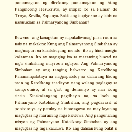
pamamagitan ng direktang pamamagitan ng Ating
Panginoong Hesukristo, ay inilipat ito sa Palmar de
Troya, Sevilla, Espanya. Bakit ang impiyerno ay labis na
nasusuklam sa Palmaryanong Simbahan?
Buweno, ang kasagutan ay napakaliwanag para roon sa
nais na makakita: Kung ang Palmaryanong Simbahan ay
magmapuri sa kasalukuyang mundo, ito ay hindi uusigin
kailanman. Ito ay magiging isa sa maraming huwad na
mga simbahang mayroon ngayon. Ang Palmaryanong
Simbahan ay ang tanging balwarte ng Katolikong
Pananampalataya na nagpapatuloy sa dalawang libong
taon ng Katolikong tradisyon nang walang paglagay sa
kompromiso, at sa galit ng demonyo ay nais itong
sirain. Kinakailangang pagtibayin na, sa loob ng
Palmaryano Katolikong Simbahan, ang pagdarasal at
penitensiya ay patuloy na isinasagawa na may layuning
magligtas ng maraming mga kaluluwa. Ang pangunahing
misyon ng Palmaryano Katolikong Simbahan ay ang
magligtas ng mga kaluluwa. Ito ang dahilan kung bakit si