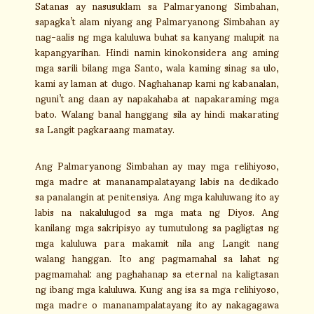
Satanas ay nasusuklam sa Palmaryanong Simbahan,
sapagka’t alam niyang ang Palmaryanong Simbahan ay
nag-aalis ng mga kaluluwa buhat sa kanyang malupit na
kapangyarihan. Hindi namin kinokonsidera ang aming
mga sarili bilang mga Santo, wala kaming sinag sa ulo,
kami ay laman at dugo. Naghahanap kami ng kabanalan,
nguni’t ang daan ay napakahaba at napakaraming mga
bato. Walang banal hanggang sila ay hindi makarating
sa Langit pagkaraang mamatay.
Ang Palmaryanong Simbahan ay may mga relihiyoso,
mga madre at mananampalatayang labis na dedikado
sa panalangin at penitensiya. Ang mga kaluluwang ito ay
labis na nakalulugod sa mga mata ng Diyos. Ang
kanilang mga sakripisyo ay tumutulong sa pagligtas ng
mga kaluluwa para makamit nila ang Langit nang
walang hanggan. Ito ang pagmamahal sa lahat ng
pagmamahal: ang paghahanap sa eternal na kaligtasan
ng ibang mga kaluluwa. Kung ang isa sa mga relihiyoso,
mga madre o mananampalatayang ito ay nakagagawa