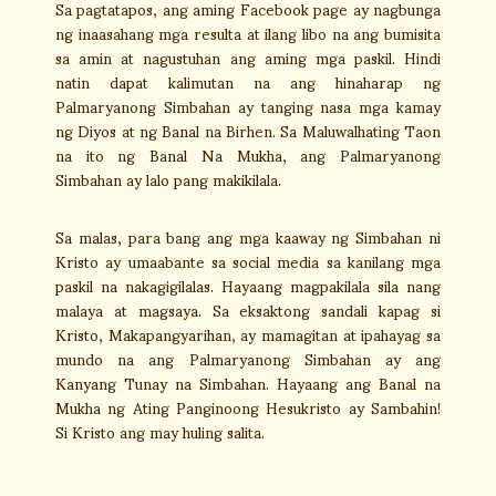
Sa pagtatapos, ang aming Facebook page ay nagbunga
ng inaasahang mga resulta at ilang libo na ang bumisita
sa amin at nagustuhan ang aming mga paskil. Hindi
natin dapat kalimutan na ang hinaharap ng
Palmaryanong Simbahan ay tanging nasa mga kamay
ng Diyos at ng Banal na Birhen. Sa Maluwalhating Taon
na ito ng Banal Na Mukha, ang Palmaryanong
Simbahan ay lalo pang makikilala.
Sa malas, para bang ang mga kaaway ng Simbahan ni
Kristo ay umaabante sa social media sa kanilang mga
paskil na nakagigilalas. Hayaang magpakilala sila nang
malaya at magsaya. Sa eksaktong sandali kapag si
Kristo, Makapangyarihan, ay mamagitan at ipahayag sa
mundo na ang Palmaryanong Simbahan ay ang
Kanyang Tunay na Simbahan. Hayaang ang Banal na
Mukha ng Ating Panginoong Hesukristo ay Sambahin!
Si Kristo ang may huling salita.