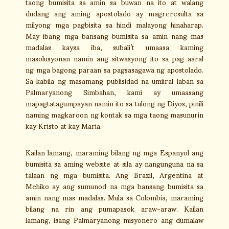
taong bumisita sa amin sa buwan na ito at walang
dudang ang aming apostolado ay magreresulta sa
milyong mga pagbisita sa hindi malayong hinaharap.
May ibang mga bansang bumisita sa amin nang mas
madalas kaysa iba, subali’t umaasa kaming
masolusyonan namin ang sitwasyong ito sa pag-aaral
ng mga bagong paraan sa pagsasagawa ng apostolado.
Sa kabila ng masamang publisidad na umiiral laban sa
Palmaryanong Simbahan, kami ay umaasang
mapagtatagumpayan namin ito sa tulong ng Diyos, pinili
naming magkaroon ng kontak sa mga taong masunurin
kay Kristo at kay Maria.
Kailan lamang, maraming bilang ng mga Espanyol ang
bumisita sa aming website at sila ay nangunguna na sa
talaan ng mga bumisita. Ang Brazil, Argentina at
Mehiko ay ang sumunod na mga bansang bumisita sa
amin nang mas madalas. Mula sa Colombia, maraming
bilang na rin ang pumapasok araw-araw. Kailan
lamang, isang Palmaryanong misyonero ang dumalaw