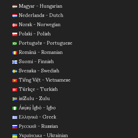
Magyar - Hungarian
Nederlands - Dutch
Norsk - Norwegian
Polski - Polish
Português - Portuguese
Română - Romanian
Suomi - Finnish
Svenska - Swedish
Tiếng Việt - Vietnamese
Türkçe - Turkish
isiZulu - Zulu
Ásụ̀sụ̀ Ìgbò - Igbo
Ελληνικά - Greek
Русский - Russian
Українська - Ukrainian