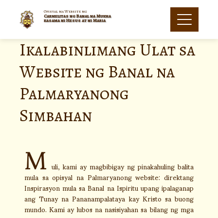
Opisyal na Website ng
Carmelitas ng Banal na Mukha
kasama ni Hesus at ni Maria
Ikalabinlimang Ulat sa
Website ng Banal na
Palmaryanong
Simbahan
M
uli, kami ay magbibigay ng pinakahuling balita
mula sa opisyal na Palmaryanong website: direktang
Inspirasyon mula sa Banal na Ispiritu upang ipalaganap
ang Tunay na Pananampalataya kay Kristo sa buong
mundo. Kami ay lubos na nasisiyahan sa bilang ng mga