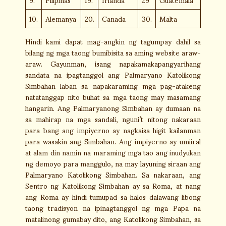
10.
Alemanya
20.
Canada
30.
Malta
Hindi kami dapat mag-angkin ng tagumpay dahil sa
bilang ng mga taong bumibisita sa aming website araw-
araw. Gayunman, isang napakamakapangyarihang
sandata na ipagtanggol ang Palmaryano Katolikong
Simbahan laban sa napakaraming mga pag-atakeng
natatanggap nito buhat sa mga taong may masamang
hangarin. Ang Palmaryanong Simbahan ay dumaan na
sa mahirap na mga sandali, nguni’t nitong nakaraan
para bang ang impiyerno ay nagkaisa higit kailanman
para wasakin ang Simbahan. Ang impiyerno ay umiiral
at alam din namin na maraming mga tao ang inudyukan
ng demoyo para manggulo, na may layuning siraan ang
Palmaryano Katolikong Simbahan. Sa nakaraan, ang
Sentro ng Katolikong Simbahan ay sa Roma, at nang
ang Roma ay hindi tumupad sa halos dalawang libong
taong tradisyon na ipinagtanggol ng mga Papa na
matalinong gumabay dito, ang Katolikong Simbahan, sa