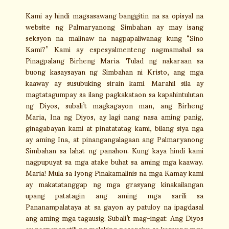
Kami ay hindi magsasawang banggitin na sa opisyal na
website ng Palmaryanong Simbahan ay may isang
seksyon na malinaw na nagpapaliwanag kung “Sino
Kami?” Kami ay espesyalmenteng nagmamahal sa
Pinagpalang Birheng Maria. Tulad ng nakaraan sa
buong kasaysayan ng Simbahan ni Kristo, ang mga
kaaway ay susubuking sirain kami. Marahil sila ay
magtatagumpay sa ilang pagkakataon sa kapahintulutan
ng Diyos, subali’t magkagayon man, ang Birheng
Maria, Ina ng Diyos, ay lagi nang nasa aming panig,
ginagabayan kami at pinatatatag kami, bilang siya nga
ay aming Ina, at pinangangalagaan ang Palmaryanong
Simbahan sa lahat ng panahon. Kung kaya hindi kami
nagpupuyat sa mga atake buhat sa aming mga kaaway.
Maria! Mula sa Iyong Pinakamalinis na mga Kamay kami
ay makatatanggap ng mga grasyang kinakailangan
upang patatagin ang aming mga sarili sa
Pananampalataya at sa gayon ay patuloy na ipagdasal
ang aming mga tagausig. Subali’t mag-ingat: Ang Diyos
ay nagpapanatili ng malaking pasensiya sa kanyang mga