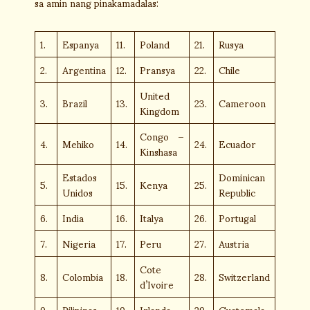
sa amin nang pinakamadalas:
1.
Espanya
11.
Poland
21.
Rusya
2.
Argentina
12.
Pransya
22.
Chile
United
3.
Brazil
13.
23.
Cameroon
Kingdom
Congo –
4.
Mehiko
14.
24.
Ecuador
Kinshasa
Estados
Dominican
5.
15.
Kenya
25.
Unidos
Republic
6.
India
16.
Italya
26.
Portugal
7.
Nigeria
17.
Peru
27.
Austria
Cote
8.
Colombia
18.
28.
Switzerland
d’Ivoire
9.
Pilipinas
19.
Irlanda
29
Guatemala