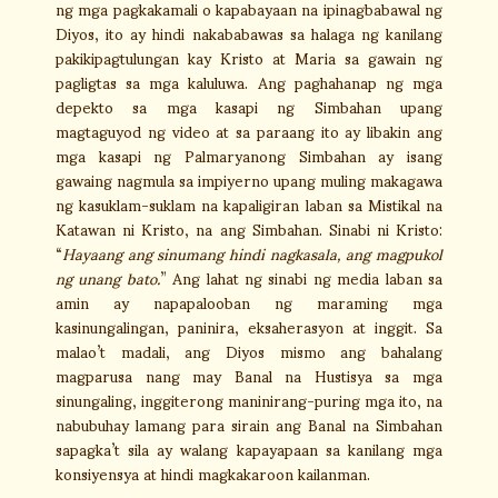
ng mga pagkakamali o kapabayaan na ipinagbabawal ng
Diyos, ito ay hindi nakababawas sa halaga ng kanilang
pakikipagtulungan kay Kristo at Maria sa gawain ng
pagligtas sa mga kaluluwa. Ang paghahanap ng mga
depekto sa mga kasapi ng Simbahan upang
magtaguyod ng video at sa paraang ito ay libakin ang
mga kasapi ng Palmaryanong Simbahan ay isang
gawaing nagmula sa impiyerno upang muling makagawa
ng kasuklam-suklam na kapaligiran laban sa Mistikal na
Katawan ni Kristo, na ang Simbahan. Sinabi ni Kristo:
“
Hayaang ang sinumang hindi nagkasala, ang magpukol
ng unang bato.
” Ang lahat ng sinabi ng media laban sa
amin ay napapalooban ng maraming mga
kasinungalingan, paninira, eksaherasyon at inggit. Sa
malao’t madali, ang Diyos mismo ang bahalang
magparusa nang may Banal na Hustisya sa mga
sinungaling, inggiterong maninirang-puring mga ito, na
nabubuhay lamang para sirain ang Banal na Simbahan
sapagka’t sila ay walang kapayapaan sa kanilang mga
konsiyensya at hindi magkakaroon kailanman.