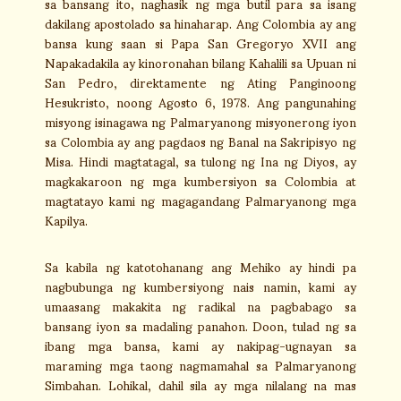
sa bansang ito, naghasik ng mga butil para sa isang
dakilang apostolado sa hinaharap. Ang Colombia ay ang
bansa kung saan si Papa San Gregoryo XVII ang
Napakadakila ay kinoronahan bilang Kahalili sa Upuan ni
San Pedro, direktamente ng Ating Panginoong
Hesukristo, noong Agosto 6, 1978. Ang pangunahing
misyong isinagawa ng Palmaryanong misyonerong iyon
sa Colombia ay ang pagdaos ng Banal na Sakripisyo ng
Misa. Hindi magtatagal, sa tulong ng Ina ng Diyos, ay
magkakaroon ng mga kumbersiyon sa Colombia at
magtatayo kami ng magagandang Palmaryanong mga
Kapilya.
Sa kabila ng katotohanang ang Mehiko ay hindi pa
nagbubunga ng kumbersiyong nais namin, kami ay
umaasang makakita ng radikal na pagbabago sa
bansang iyon sa madaling panahon. Doon, tulad ng sa
ibang mga bansa, kami ay nakipag-ugnayan sa
maraming mga taong nagmamahal sa Palmaryanong
Simbahan. Lohikal, dahil sila ay mga nilalang na mas