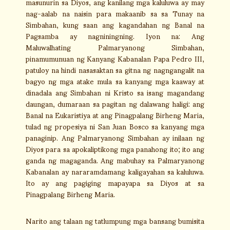
masunurin sa Diyos, ang kanilang mga kaluluwa ay may
nag-aalab na naisin para makaanib sa sa Tunay na
Simbahan, kung saan ang kagandahan ng Banal na
Pagsamba ay nagniningning. Iyon na: Ang
Maluwalhating Palmaryanong Simbahan,
pinamumunuan ng Kanyang Kabanalan Papa Pedro III,
patuloy na hindi nasasaktan sa gitna ng nagngangalit na
bagyo ng mga atake mula sa kanyang mga kaaway at
dinadala ang Simbahan ni Kristo sa isang magandang
daungan, dumaraan sa pagitan ng dalawang haligi: ang
Banal na Eukaristiya at ang Pinagpalang Birheng Maria,
tulad ng propesiya ni San Juan Bosco sa kanyang mga
panaginip. Ang Palmaryanong Simbahan ay inilaan ng
Diyos para sa apokaliptikong mga panahong ito; ito ang
ganda ng magaganda. Ang mabuhay sa Palmaryanong
Kabanalan ay nararamdamang kaligayahan sa kaluluwa.
Ito ay ang pagiging mapayapa sa Diyos at sa
Pinagpalang Birheng Maria.
Narito ang talaan ng tatlumpung mga bansang bumisita